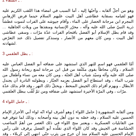
2 ـ السقّاء :
وهو من أجلّ ألقابه ، وأحبّها إليه ، أما السبب في امضاء هذا اللقب الكريم عليه
فهو لقيامه بسقاية عطاشى أهل البيت عليهم‌ السلام حينما فرض الإرهابي
المجرم ابن مرجانة الحصار على الماء ، وأقام جيوشه على الفرات لتموت عطشاً
ذرية النبيّ صلى‌ الله‌ عليه‌ وآله ، محرّر الإنسانية ومنقذها من ويلات الجاهلية ...
وقد قام بطل الإسلام أبو الفضل باقتحام الفرات عدّة مرّات ، وسقى عطاشى
أهل البيت ، ومن كان معهم من الأنصار ، وسنذكر تفصيل ذلك عند التعرّض
لشهادته.
3 ـ بطل العلقمي :
أمّا العلقمي فهو اسم للنهر الذي استشهد على ضفافه أبو الفضل العباس عليه‌
السلام ، وكان محاطاً بقوى مكثّفة من قبل ابن مرجانة لمنع ريحانة رسول الله
صلى‌ الله‌ عليه‌ وآله وسيّد شباب أهل الجنّة ، ومن كان معه من نساء وأطفال من
شرب الماء ، وقد استطاع أبو الفضل بعزمه الجبّار ، وبطولته النادرة أن يجندل
الأبطال ، ويهزم أقزام ذلك الجيش المنحطّ ، ويحتلّ ذلك النهر ، وقد قام بذلك عدّة
مرّات ، وفي المرّة الأخيرة استشهد على ضفافه ومن ثمّ لُقِّب ببطل العلقمي.
4 ـ حامل اللواء :
ومن ألقابه المشهورة ( حامل اللواء ) وهو أشرف لواء انّه لواء أبي الأحرار الإمام
الحسين عليه‌ السلام ، وقد خصّه به دون أهل بيته وأصحابه ، وذلك لما تتوفر فيه
من القابليات العسكرية ، ويعتبر منح اللواء في ذلك العصر من أهمّ المناصب
الحسّاسة في الجيش وقد كان اللواء الذي تقلّده أبو الفضل يرفرف على رأس
الإمام الحسين عليه‌ السلام منذ أن خرج من يثرب حتّى انتهى إلى كربلاء ، وقد