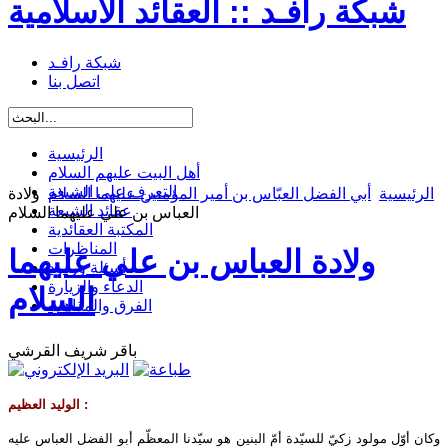
شبكة رافـد :: العقائد الاسلامية
شبكة رافـد
اتصل بنا
الرئيسية
أهل البيت عليهم السلام
التعرف على الشيعة
الرئيسية
أبي الفضل العبّاس بن أمير المؤمنين عليهما السلام
ولادة
عقائد الشيعة
العباس بن علي عليهما السلام
المكتبة العقائدية
المناظرات
ولادة العباس بن علي عليهما
أسئلة وردود
الدعاء والزيارة
السلام
الفرق والمذاهب
باقر شريف القرشي
الوليد العظيم :
وكان أوّل مولود زكيّ للسيّدة أمّ البنين هو سيّدنا المعظّم أبو الفضل العباس عليه‌