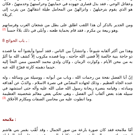
وعقائل الوحي ، فقد بذل قصارى جهوده في حمايتهنّ وحراستهنّ وخدمتهنّ ، فكان
هو الذي يقوم بترحيلهنّ ، وانزالهنّ من المحامل طيلة انتقالهنّ من يثرب إلى
كربلاء.
ومن الجدير بالذكر أن هذا اللقب اطلق على بطل من شجعان العرب وفرسانهم
(2)
.
وهو ربيعة بن مكرم ، فقد قام بحماية ظعنه ، وأبلى في ذلك بلاءً حسناً
8 ـ باب الحوائج :
وهذا من أكثر ألقابه شيوعاً ، وانتشاراً بين الناس ، فقد آمنوا وأيقنوا أنه ما قصده
ذو حاجة بنية خالصة إلاّ قضى الله حاجته ، وما قصده مكروب إلاّ كشف الله ما ألمّ
به من محن الأيام ، وكوارث الزمان ، وكان ولدي محمد الحسين ممن التجأ إليه
حينما دهمته كارثة ففرّج الله عنه.
إنّ أبا الفضل نفحة من رحمات الله ، وباب من أبوابه ، ووسيلة من وسائله ، وله
عنده الجاه العظيم ، وذلك لجهاده المقدّس في نصرة الاسلام ، والذبّ عن أهدافه
ومبادئه ، وقيامه بنصرة ريحانة رسول الله صلى‌ الله‌ عليه‌ وآله حتى استشهد في
سبيله هذه بعض ألقاب أبي الفضل ، وهي تحكي بعض معالم شخصيته العظيمة
(3)
.
وما انطوت عليه من محاسن الصفات ومكارم الأخلاق
ملامحه :
أمّا ملامحه فقد كان صورة بارعة من صور الجمال ، وقد لُقّب بقمر بني هاشم