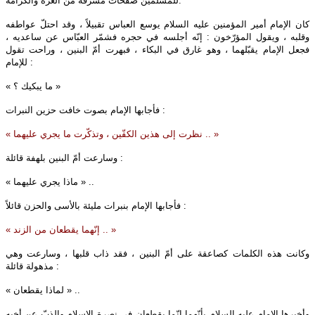
للمسلمين صفحات مشرقة من العزّة والكرامة.
كان الإمام أمير المؤمنين عليه‌ السلام يوسع العباس تقبيلاً ، وقد احتلّ عواطفه
وقلبه ، ويقول المؤرّخون : إنّه أجلسه في حجره فشمّر العبّاس عن ساعديه ،
فجعل الإمام يقبّلهما ، وهو غارق في البكاء ، فبهرت أمّ البنين ، وراحت تقول
للإمام :
« ما يبكيك ؟ »
فأجابها الإمام بصوت خافت حزين النبرات :
« نظرت إلى هذين الكفّين ، وتذكّرت ما يجري عليهما .. »
وسارعت أمّ البنين بلهفة قائلة :
« ماذا يجري عليهما » ..
فأجابها الإمام بنبرات مليئة بالأسى والحزن قائلاً :
« إنّهما يقطعان من الزند .. »
وكانت هذه الكلمات كصاعقة على أمّ البنين ، فقد ذاب قلبها ، وسارعت وهي
مذهولة قائلة :
« لماذا يقطعان » ..
وأخبرها الإمام عليه‌ السلام بأنّهما انّما يقطعان في نصرة الإسلام والذبّ عن أخيه