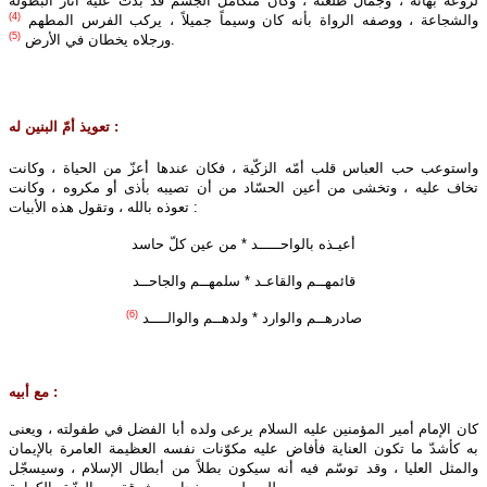
لروعة بهائه ، وجمال طلعته ، وكان متكامل الجسم قد بدت عليه
آثار البطولة
(4)
والشجاعة ، ووصفه الرواة بأنه كان وسيماً جميلاً ، يركب الفرس المطهم
(5)
.
ورجلاه يخطان في الأرض
تعويذ أمّ البنين له :
واستوعب حب العباس قلب أمّه الزكّية ، فكان عندها أعزّ من الحياة ، وكانت
تخاف عليه ، وتخشى من أعين الحسّاد من أن تصيبه بأذى أو مكروه ، وكانت
تعوذه بالله ، وتقول هذه الأبيات :
أعيـذه بالواحـــــد
*
من عين كلّ حاسد
قائمهــم والقاعـد
*
سلمهــم والجاحــد
(6)
صادرهــم والوارد
*
ولدهــم والوالــــد
مع أبيه :
كان الإمام أمير المؤمنين عليه‌ السلام يرعى ولده أبا الفضل في طفولته ، ويعنى
به كأشدّ ما تكون العناية فأفاض عليه مكوّنات نفسه العظيمة العامرة بالإيمان
والمثل العليا ، وقد توسّم فيه أنه سيكون بطلاً من أبطال الإسلام ، وسيسجّل