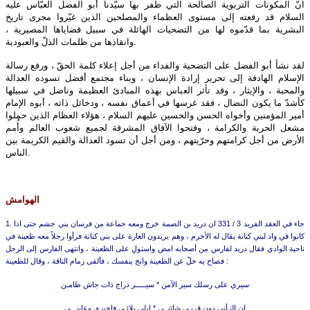
انّ المكونات التربوية الصالحة التي ظفر بها سيّدنا أبو الفضل العبّاس عليه‌
السلام قد رفعته إلى مستوى العظماء والمصلحين الذين غيّروا مجرى تاريخ
البشرية بما قدّموه لها من التضحيات الهائلة في سبيل قضاياها المصيرية ،
وانقاذها من ظلمات الذلّ والعبودية.
لقد نشأ أبو الفضل على التضحية والفداء من أجل إعلاء كلمة الحقّ ، ورفع رسالة
الإسلام الهادفة إلى تحرير إرادة الإنسان ، وبناء مجتمع أفضل تسوده العدالة
والمحبة ، والإيثار ، وقد تأثر العباس بهذه المبادئ العظيمة وناضل في سبيلها
كأشدّ ما يكون النضال ، فقد غرسها في أعماق نفسه ، ودخائل ذاته ، أبوه الإمام
أمير المؤمنين وأخواه الحسن والحسين عليهم‌ السلام ، هؤلاء العظام الذين حملوا
مشعل الحرية والكرامة ، وفتحوا الآفاق المشرقة لجميع شعوب العالم وأُمم
الأرض من أجل كرامتهم وحرّيتهم ، ومن أجل أن تسود العدالة والقيم الكريمة بين
الناس.
الهوامش
1. جاء في العقد الفريد 3 / 331 ان دريد بن الصمة خرج ومعه جماعة من فرسان بني جشم حتى اذا
كانوا في واد لبني كنانة يقال له الأخرم ، وهم يريدون الغارة على بني كنانة فرأوا رجلاً معه ظعينة في
ناحية الوادي فقال دريد لفارس من أصحابه امض واستولِ على الظعينة ، وانتهى الفارس إلى الرجل
فصاح به خلّ عن الظعينة وانج بنفسك ، فألقى زمام الناقة ، وقال للظعينة :
سيري على رسلك سير الآمن *
سيـــــر دراج ذات جاش طامـن
ان التـأني دون قرنـي شائنــي
*
ابلى بلائـي فاخبري وعاينـــي