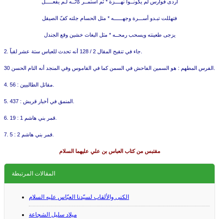
أردى فوارس لم يكونــوا نهــــزة
*
ثم استمــر كأنّــه لـم يفعـــــل
فتهللت تبـدو أســـرة وجهــــــه
*
مثل الحسام جلته كفّ الصيقل
يزجى طعينته ويسحب رمحــه
*
مثل البغاث خشين وقع الجندل
جاء في تنقيح المقال 2 / 128 أنه تحدث للعباس ستة عشر لقباً.
2.
30 الفرس المطهم : هو السمين الفاحش في السمن كما في القاموس وفي المنجد أنه التام الحسن.
4. مقاتل الطالبيين : 56.
5. المنمق في أخبار قريش : 437.
قمر بني هاشم 1 : 19.
6.
قمر بني هاشم 2 : 5.
7.
مقتبس من كتاب العباس بن علي عليهما السلام
المقالات المرتبطة
الكنى والألقاب لسيّدنا العبّاس عليه‌ السلام
ميلاد سليل الشجاعة