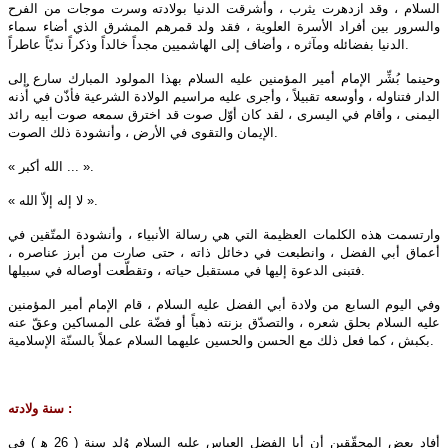
السلام ، وقد ازدهرت يثرب ، وأشرقت الدنيا بولادته وسرت موجات من الفرح
والسرور بين أفراد الأسرة العلوية ، فقد ولد قمرهم المشرق الذي أضاء سماء
الدنيا بفضائله ومآثره ، وأضاف إلى الهاشميين مجداً خالداً وذكراً نديّاً عاطراً.
وحينما بُشِّر الإمام أمير المؤمنين عليه‌ السلام بهذا المولود المبارك سارع إلى
الدار فتناوله ، وأوسعه تقبيلاً ، وأجرى عليه مراسيم الولادة الشرعية فأذّن في أُذنه
اليمنى ، وأقام في اليسرى ، لقد كان أوّل صوت قد اخترق سمعه صوت أبيه رائد
الإيمان والتقوى في الأرض ، وأنشودة ذلك الصوت.
« الله أكبر ... ».
« لا إله إلاّ الله ».
وارتسمت هذه الكلمات العظيمة التي هي رسالة الأنبياء ، وأنشودة المتّقين في
أعماق أبي الفضل ، وانطبعت في دخائل ذاته ، حتى صارت من أبرز عناصره ،
فتبنى الدعوة إليها في مستقبل حياته ، وتقطّعت أوصاله في سبيلها.
وفي اليوم السابع من ولادة أبي الفضل عليه‌ السلام ، قام الإمام أمير المؤمنين
عليه‌ السلام بحلق شعره ، والتصدّق بزنته ذهباً أو فضّة على المساكين وعقّ عنه
بكبش ، كما فعل ذلك مع الحسن والحسين عليهما‌ السلام عملاً بالسنّة الإسلامية.
سنة ولادته :
أفاد بعض المحقّقين أن أبا الفضل العباس عليه‌ السلام وُلد سنة ( 26 ه‍ ) في