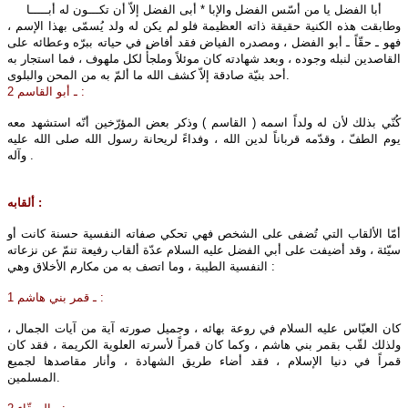
أبا الفضل يا من أسّس الفضل والإبا
*
أبى الفضل إلاّ أن تكـــون له أبـــــا
وطابقت هذه الكنية حقيقة ذاته العظيمة فلو لم يكن له ولد يُسمّى بهذا الإسم ،
فهو ـ حقّاً ـ أبو الفضل ، ومصدره الفياض فقد أفاض في حياته ببرّه وعطائه على
القاصدين لنبله وجوده ، وبعد شهادته كان موئلاً وملجأً لكل ملهوف ، فما استجار به
أحد بنيّة صادقة إلاّ كشف الله ما ألمّ به من المحن والبلوى.
2 ـ أبو القاسم :
كُنّي بذلك لأن له ولداً اسمه ( القاسم ) وذكر بعض المؤرّخين أنّه استشهد معه
يوم الطفّ ، وقدّمه قرباناً لدين الله ، وفداءً لريحانة رسول الله صلى‌ الله‌ عليه‌
وآله .
ألقابه :
أمّا الألقاب التي تُضفى على الشخص فهي تحكي صفاته النفسية حسنة كانت أو
سيّئة ، وقد أضيفت على أبي الفضل عليه‌ السلام عدّة ألقاب رفيعة تنمّ عن نزعاته
النفسية الطيبة ، وما اتصف به من مكارم الأخلاق وهي :
1 ـ قمر بني هاشم :
كان العبّاس عليه‌ السلام في روعة بهائه ، وجميل صورته آية من آيات الجمال ،
ولذلك لقّب بقمر بني هاشم ، وكما كان قمراً لأسرته العلوية الكريمة ، فقد كان
قمراً في دنيا الإسلام ، فقد أضاء طريق الشهادة ، وأنار مقاصدها لجميع
المسلمين.