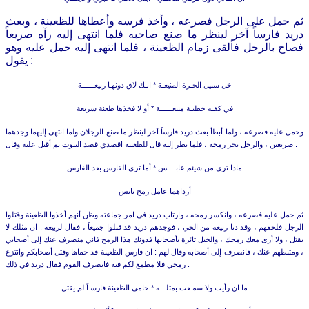
ثم حمل على الرجل فصرعه ، وأخذ فرسه وأعطاها للظعينة ، وبعث
دريد فارساً آخر لينظر ما صنع صاحبه فلما انتهى إليه رآه صريعاً
فصاح بالرجل فألقى زمام الظعينة ، فلما انتهى إليه حمل عليه وهو
يقول :
خل سبيل الحـرة المنيعـة
*
انـك لاق دونهـا ربيعــــــة
في كفـه خطيـة منيعــــــة
*
أو لا فخذها طعنة سريعة
وحمل عليه فصرعه ، ولما أبطأ بعث دريد فارساً آخر لينظر ما صنع الرجلان ولما انتهى إليهما وجدهما
صريعين ، والرجل يجر رمحه ، فلما نظر إليه قال للظعينة اقصدي قصد البيوت ثم أقبل عليه وقال :
ماذا ترى من شيئم عابــــس *
أما ترى الفارس بعد الفارس
أرداهما عامل رمح يابس
ثم حمل عليه فصرعه ، وانكسر رمحه ، وارتاب دريد في امر جماعته وظن أنهم أخذوا الظعينة وقتلوا
الرجل فلحقهم ، وقد دنا ربيعة من الحي ، فوجدهم دريد قد قتلوا جميعاً ، فقال لربيعة : ان مثلك لا
يقتل ، ولا أرى معك رمحك ، والخيل ثائرة بأصحابها فدونك هذا الرمح فاني منصرف عنك إلى أصحابي
، ومثبطهم عنك ، فانصرف إلى أصحابه وقال لهم : ان فارس الظعينة قد حماها وقتل أصحابكم وانتزع
رمحي فلا مطمع لكم فيه فانصرف القوم فقال دريد في ذلك :
ما ان رأيت ولا سمـعت بمثلـــه *
حامي الظعينة فارسـاً لم يقتل