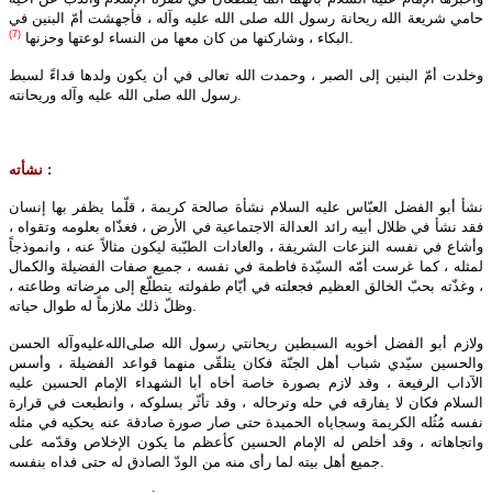
حامي شريعة الله ريحانة رسول الله صلى‌ الله‌ عليه‌ وآله ، فأجهشت أمّ البنين في
(7)
.
البكاء ، وشاركنها من كان معها من النساء لوعتها وحزنها
وخلدت أمّ البنين إلى الصبر ، وحمدت الله تعالى في أن يكون ولدها فداءً لسبط
رسول الله صلى‌ الله‌ عليه‌ وآله وريحانته.
نشأته :
نشأ أبو الفضل العبّاس عليه‌ السلام نشأة صالحة كريمة ، قلّما يظفر بها إنسان
فقد نشأ في ظلال أبيه رائد العدالة الاجتماعية في الأرض ، فغذّاه بعلومه وتقواه ،
وأشاع في نفسه النزعات الشريفة ، والعادات الطيّبة ليكون مثالاً عنه ، وانموذجاً
لمثله ، كما غرست أمّه السيّدة فاطمة في نفسه ، جميع صفات الفضيلة والكمال
، وغذّته بحبّ الخالق العظيم فجعلته في أيّام طفولته يتطلّع إلى مرضاته وطاعته ،
وظلّ ذلك ملازماً له طوال حياته.
ولازم أبو الفضل أخويه السبطين ريحانتي رسول الله صلى‌الله‌عليه‌وآله الحسن
والحسين سيّدي شباب أهل الجنّة فكان يتلقّى منهما قواعد الفضيلة ، وأسس
الآداب الرفيعة ، وقد لازم بصورة خاصة أخاه أبا الشهداء الإمام الحسين عليه‌
السلام فكان لا يفارقه في حله وترحاله ، وقد تأثّر بسلوكه ، وانطبعت في قرارة
نفسه مُثُله الكريمة وسجاياه الحميدة حتى صار صورة صادقة عنه يحكيه في مثله
واتجاهاته ، وقد أخلص له الإمام الحسين كأعظم ما يكون الإخلاص وقدّمه على
جميع أهل بيته لما رأى منه من الودّ الصادق له حتى فداه بنفسه.