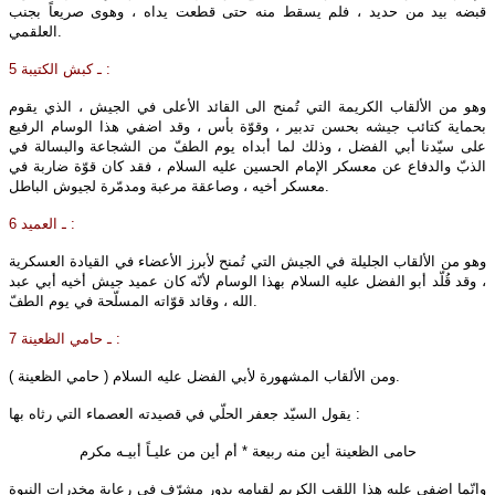
قبضه بيد من حديد ، فلم يسقط منه حتى قطعت يداه ، وهوى صريعاً بجنب
العلقمي.
5 ـ كبش الكتيبة :
وهو من الألقاب الكريمة التي تُمنح الى القائد الأعلى في الجيش ، الذي يقوم
بحماية كتائب جيشه بحسن تدبير ، وقوّة بأس ، وقد اضفي هذا الوسام الرفيع
على سيّدنا أبي الفضل ، وذلك لما أبداه يوم الطفّ من الشجاعة والبسالة في
الذبّ والدفاع عن معسكر الإمام الحسين عليه‌ السلام ، فقد كان قوّة ضاربة في
معسكر أخيه ، وصاعقة مرعبة ومدمّرة لجيوش الباطل.
6 ـ العميد :
وهو من الألقاب الجليلة في الجيش التي تُمنح لأبرز الأعضاء في القيادة العسكرية
، وقد قُلّد أبو الفضل عليه‌ السلام بهذا الوسام لأنّه كان عميد جيش أخيه أبي عبد
الله ، وقائد قوّاته المسلّحة في يوم الطفّ.
7 ـ حامي الظعينة :
ومن الألقاب المشهورة لأبي الفضل عليه‌ السلام ( حامي الظعينة ).
يقول السيّد جعفر الحلّي في قصيدته العصماء التي رثاه بها :
حامى الظعينة أين منه ربيعة
*
أم أين من عليـاً أبيـه مكرم
وانّما اضفي عليه هذا اللقب الكريم لقيامه بدور مشرّف في رعاية مخدرات النبوة