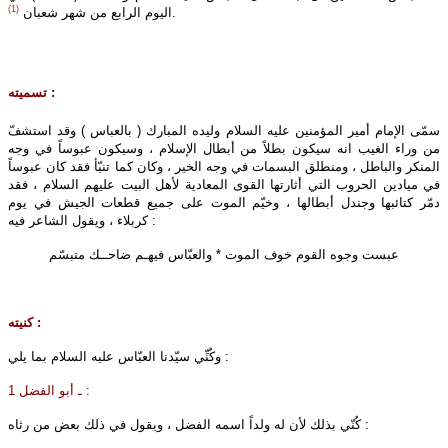
(1)
.
اليوم الرابع من شهر شعبان
تسميته :
سمّى الإمام أمير المؤمنين عليه‌ السلام وليده المبارك ( بالعباس ) وقد استشفّ
من وراء الغيب انه سيكون بطلاً من أبطال الإسلام ، وسيكون عبوساً في وجه
المنكر والباطل ، ومنطلق البسمات في وجه الخير ، وكان كما تنبّأ فقد كان عبوساً
في ميادين الحروب التي أثارتها القوى المعادية لأهل البيت عليهم‌ السلام ، فقد
دمّر كتائبها وجندل أبطالها ، وخيّم الموت على جميع قطعات الجيش في يوم
كربلاء ، ويقول الشاعر فيه :
عبست وجوه القوم خوف الموت
*
والعبّاس فيهـم ضاحــك متبسّم
كنيته :
وكُنِّي سيّدنا العبّاس عليه‌ السلام بما يلي :
1 ـ أبو الفضل :
كُنّي بذلك لأن له ولداً اسمه الفضل ، ويقول في ذلك بعض من رثاه :