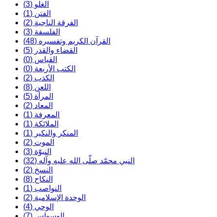
الغلو (3)
الفتن (1)
الفرقة الناجية (2)
الفلسفة (3)
القرآن الكريم وتفسيره (48)
القضاء والقدر (5)
القياس (0)
الكتب الأربعة (0)
الكذب (2)
اللعن (8)
المرأة (5)
المعاد (2)
المعرفة (1)
الملائكة (1)
المنكر والنكير (1)
الموت (2)
النبوّة (3)
النبي محمّد صلّى الله عليه وآله (32)
النسخ (2)
النكاح (8)
النواصب (1)
الوحدة الإسلامية (2)
الوحي (4)
الوسواس (7)