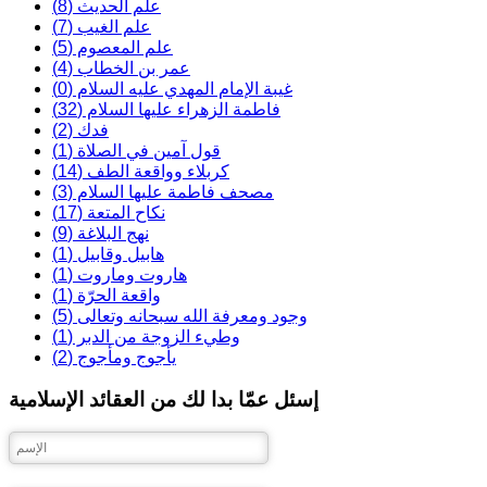
علم الحدیث (8)
علم الغيب (7)
علم المعصوم (5)
عمر بن الخطاب (4)
غيبة الإمام المهدي عليه السلام (0)
فاطمة الزهراء عليها السلام (32)
فدك (2)
قول آمين في الصلاة (1)
كربلاء وواقعة الطف (14)
مصحف فاطمة عليها السلام (3)
نكاح المتعة (17)
نهج البلاغة (9)
هابيل وقابيل (1)
هاروت وماروت (1)
واقعة الحرّة (1)
وجود ومعرفة الله سبحانه وتعالى (5)
وطيء الزوجة من الدبر (1)
يأجوج ومأجوج (2)
إسئل عمّا بدا لك من العقائد الإسلامية