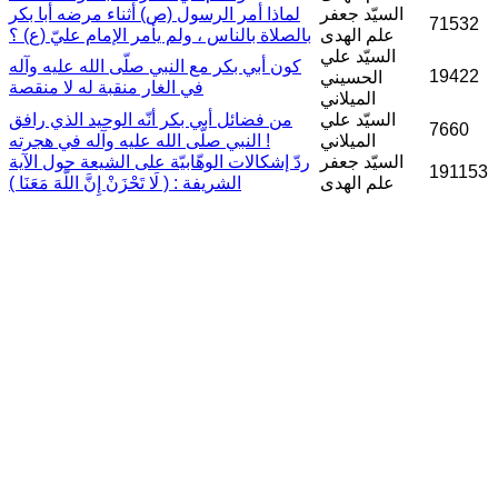
السيّد جعفر
لماذا أمر الرسول (ص) أثناء مرضه أبا بكر
71532
علم الهدى
بالصلاة بالناس ، ولم يأمر الإمام عليّ (ع) ؟
السيّد علي
كون أبي بكر مع النبي صلّى الله عليه وآله
19422
الحسيني
في الغار منقبة له لا منقصة
الميلاني
السيّد علي
من فضائل أبي بكر أنّه الوحيد الذي رافق
7660
الميلاني
النبي صلّى الله عليه وآله في هجرته !
السيّد جعفر
ردّ إشكالات الوهّابيّة على الشيعة حول الآية
191153
علم الهدى
الشريفة : ( لَا تَحْزَنْ إِنَّ اللَّهَ مَعَنَا )