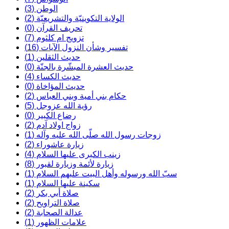
الوطن (3)
الولاية التكوينيّة والتشريعيّة (2)
تحريف القرآن (0)
تزويج ام كلثوم (7)
تفسير وشأن النزول الآيات (16)
حديث الثقلين (1)
حديث العشرة المبشّرة بالجنّة (0)
حديث الكساء (4)
حديث المؤاخاة (0)
حكام بني أمية وبني العباس (2)
رؤية الله عزوجل (5)
رضاع الكبير (0)
زواج اولاد آدم (2)
زوجات رسول الله صلّى الله عليه وآله (1)
زيارة عاشوراء (2)
زينب الکبری عليها السلام (4)
زیارة لأئمة وزيارة لقبور (8)
سبّ الله ورسوله وأهل البيت عليهم السلام (1)
سكينة عليها السلام (1)
صلاة أبي بكر (2)
صلاة التراويح (2)
عدالة الصحابة (2)
علامات الظهور (1)