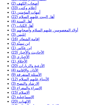
أصحاب الكهف (2)
أعلام وكتب (33)
أمهات المؤمنين (1)
أهل البيت عليهم السلام (22)
أهل السنة (4)
أهل الكتاب (7)
أولاد المعصومين عليهم السلام وأصحابهم (3)
إبليس (3)
إقامة الشعائر (16)
ابن تيميّة (2)
ابن عبّاس (1)
الأحاديث والأخبار (23)
الأخباري (3)
الأخلاق (1)
الأدعية والزيارات (20)
الأذان والإقامة (4)
الأسئلة المتفرقة (9)
الأنبياء عليهم السلام (12)
الإرشاد والنصح (3)
الإسراء والمعراج (3)
الإسلام (15)
الإسماعيلية (2)
الإلهيات (20)