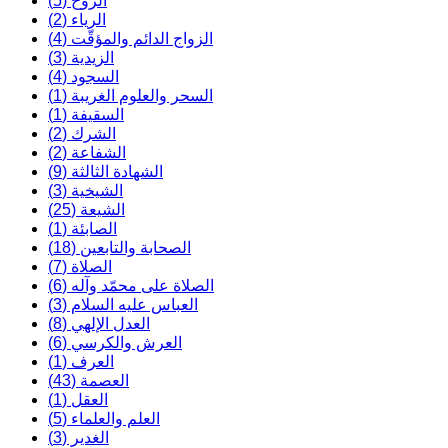
الروح (5)
الرياء (2)
الزواج الدائم والمؤقّت (4)
الزيدية (3)
السجود (4)
السحر والعلوم الغريبة (1)
السقيفة (1)
الشرك (2)
الشفاعة (2)
الشهادة الثالثة (9)
الشيخية (3)
الشيعة (25)
الصابئة (1)
الصحابة والتابعين (18)
الصلاة (7)
الصلاة على محمّد وآله (6)
العباس عليه السلام (3)
العدل الإلهي (8)
العرش والكرسي (6)
العرف (1)
العصمة (43)
العقل (1)
العلم والعلماء (5)
الغدير (3)