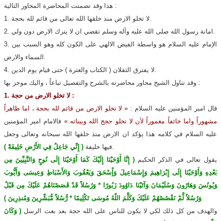
هذا وقد تضمنت المحاضرة المحاور التالية :
1. لا تخلو الارض منذ خلقها الله تعالى من قائم لله بحجة.
2. امانة رسول الله صلى الله عليه وآله وسلم تقضي ان لا يترك الارض دون ولي.
3. الإمام عليه السلام هو واسطة الفيض الالهي على الكون كله وهو السبب بين
السماء والارض.
4. لا يفترق الثقلان ( الكتاب والعترة ) حتى قيام يوم الدين.
وقد تناول الشيخ محاور محاضرته بالشرح والتفصيل تباعاً ، واليك موجز بها :
1. لا تخلو الارض من حجة :
قال امير المؤمنين عليه السلام :
« لا تخلو الارض من قائم لله بحجة ، اما ظاهراً
مشهوراً واما خائفاً مغموراً لأن لا تخلو حجج الله وبيناته »
فالامام امير المؤمنين
عليه السلام في كلامه هذا يؤكد ان الارض منذ خلقها الله سبحانه وتعالى وجعل
.
فيها خليفة
( إِنِّي جَاعِلٌ فِي الأَرْضِ خَلِيفَةً )
يقول تعالى في الذكر الحكيم
( إِنَّا أَوْحَيْنَا إِلَيْكَ كَمَا أَوْحَيْنَا إِلَى نُوحٍ وَالنَّبِيِّينَ مِن
بَعْدِهِ وَأَوْحَيْنَا إِلَى إِبْرَاهِيمَ وَإِسْمَاعِيلَ وَإْسْحَقَ وَيَعْقُوبَ وَالأَسْبَاطِ وَعِيسَى وَأَيُّوبَ
وَيُونُسَ وَهَارُونَ وَسُلَيْمَانَ وَآتَيْنَا دَاوُودَ زَبُورًا * وَرُسُلاً قَدْ قَصَصْنَاهُمْ عَلَيْكَ مِن قَبْلُ
.
وَرُسُلاً لَّمْ نَقْصُصْهُمْ عَلَيْكَ وَكَلَّمَ اللّهُ مُوسَى تَكْلِيمًا * رُّسُلاً مُّبَشِّرِينَ وَمُنذِرِينَ )
والهدف من كل ذلك لكي لا يكون للناس على الله حجة بعد بعث الرسل
( وَكَانَ