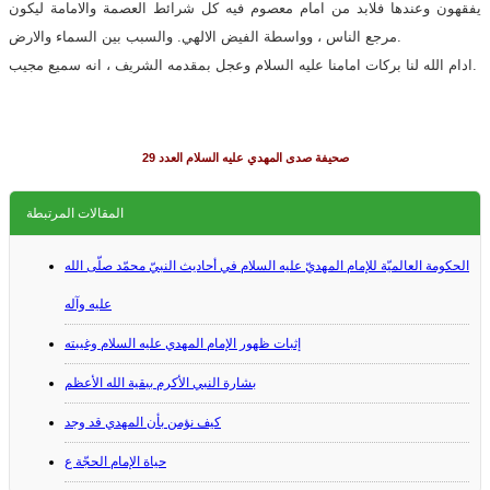
يفقهون وعندها فلابد من امام معصوم فيه كل شرائط العصمة والامامة ليكون
مرجع الناس ، وواسطة الفيض الالهي. والسبب بين السماء والارض.
ادام الله لنا بركات امامنا عليه السلام وعجل بمقدمه الشريف ، انه سميع مجيب.
صحيفة صدى المهدي عليه السلام العدد 29
المقالات المرتبطة
الحكومة العالميّة للإمام المهديّ عليه السلام في أحاديث النبيّ محمّد صلّى الله
عليه وآله
إثبات ظهور الإمام المهدي عليه السلام وغيبته
بشارة النبي الأكرم ببقية الله الأعظم
كيف نؤمن بأن المهدي قد وجد
حياة الإمام الحجّة ع