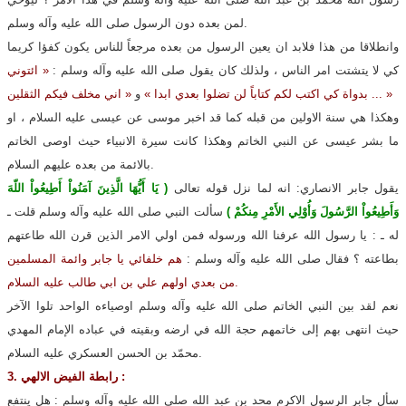
لمن بعده دون الرسول صلى الله عليه وآله وسلم.
وانطلاقا من هذا فلابد ان يعين الرسول من بعده مرجعاً للناس يكون كفؤا كريما
كي لا يتشتت امر الناس ، ولذلك كان يقول صلى الله عليه وآله وسلم :
« ائتوني
« اني مخلف فيكم الثقلين ... »
بدواة كي اكتب لكم كتاباً لن تضلوا بعدي ابدا »
و
وهكذا هي سنة الاولين من قبله كما قد اخبر موسى عن عيسى عليه السلام ، او
ما بشر عيسى عن النبي الخاتم وهكذا كانت سيرة الانبياء حيث اوصى الخاتم
بالائمة من بعده عليهم السلام.
يقول جابر الانصاري: انه لما نزل قوله تعالى
( يَا أَيُّهَا الَّذِينَ آمَنُواْ أَطِيعُواْ اللّهَ
وَأَطِيعُواْ الرَّسُولَ وَأُوْلِي الأَمْرِ مِنكُمْ )
سألت النبي صلى الله عليه وآله وسلم قلت ـ
له ـ : يا رسول الله عرفنا الله ورسوله فمن اولي الامر الذين قرن الله طاعتهم
بطاعته ؟ فقال صلى الله عليه وآله وسلم :
هم خلفائي يا جابر وائمة المسلمين
اولهم علي بن ابي طالب عليه السلام.
من بعدي
نعم لقد بين النبي الخاتم صلى الله عليه وآله وسلم اوصياءه الواحد تلوا الآخر
حيث انتهى بهم إلى خاتمهم حجة الله في ارضه وبقيته في عباده الإمام المهدي
محمّد بن الحسن العسكري عليه السلام.
3. رابطة الفيض الالهي :
سأل جابر الرسول الاكرم محد بن عبد الله صلى الله عليه وآله وسلم : هل ينتفع