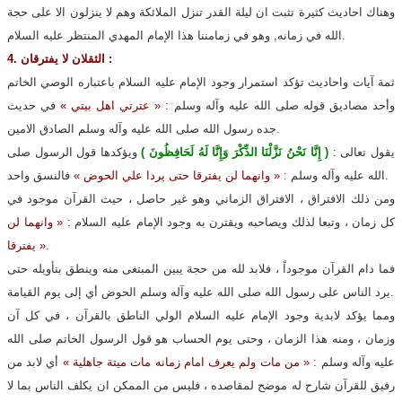
وهناك احاديث كثيرة تثبت ان ليلة القدر تنزل الملائكة وهم لا ينزلون الا على حجة
الله في زمانه, وهو في زمامننا هذا الإمام المهدي المنتظر عليه السلام.
4. الثقلان لا يفترقان :
ثمة آيات واحاديث تؤكد استمرار وجود الإمام عليه السلام باعتباره الوصي الخاتم
وأحد مصاديق قوله صلى الله عليه وآله وسلم :
« عترتي اهل بيتي »
في حديث
جده رسول الله صلى الله عليه وآله وسلم الصادق الامين.
يقول تعالى :
( إِنَّا نَحْنُ نَزَّلْنَا الذِّكْرَ وَإِنَّا لَهُ لَحَافِظُونَ )
ويؤكدها قول الرسول صلى
فالنسق واحد.
الله عليه وآله وسلم :
« وانهما لن يفترقا حتى يردا علي الحوض »
ومن ذلك الافتراق ، الافتراق الزماني وهو غير حاصل ، حيث القرآن موجود في
كل زمان ، وتبعا لذلك ويصاحبه ويقترن به وجود الإمام عليه السلام :
« وانهما لن
.
يفترقا »
فما دام القرآن موجوداً ، فلابد لله من حجة يبين المبتغى منه وينطق بتأويله حتى
يرد الناس على رسول الله صلى الله عليه وآله وسلم الحوض أي إلى يوم القيامة.
ومما يؤكد لابدية وجود الإمام عليه السلام الولي الناطق بالقرآن ، في كل آن
وزمان ، ومنه هذا الزمان ، وحتى يوم الحساب هو قول الرسول الخاتم صلى الله
عليه وآله وسلم :
« من مات ولم يعرف امام زمانه مات ميتة جاهلية »
أي لابد من
رفيق للقرآن شارح له موضح لمقاصده ، فليس من الممكن ان يكلف الناس بما لا