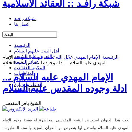
شبكة رافـد :: العقائد الاسلامية
شبكة رافـد
اتصل بنا
الرئيسية
أهل البيت عليهم السلام
التعرف على الشيعة
الرئيسية
الإمام المهدي عجّل الله تعالى فرجه الشريف
الإمام
عقائد الشيعة
المهدي عليه السلام ... ادلة وجوده المقدس عليه السلام
المكتبة العقائدية
المناظرات
الإمام المهدي عليه السلام ...
أسئلة وردود
الدعاء والزيارة
ادلة وجوده المقدس عليه السلام
الفرق والمذاهب
الشيخ باقر المقدسي
تحت هذا العنوان استعرض الشيخ المقدسي بمحاضرة له قضية وجود الإمام
المهدي عليه السلام واستدل لها بنصوص من القرآن المجيد والسنة المطهرة ،