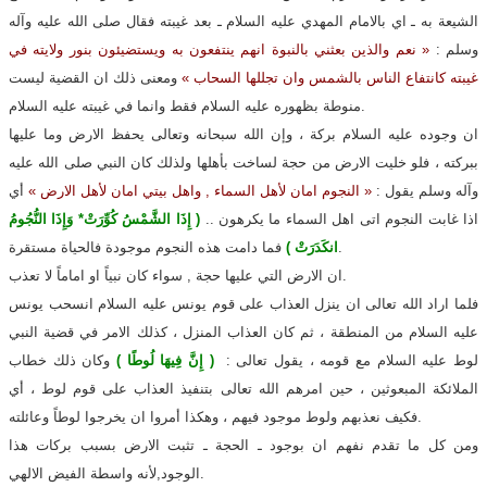
الشيعة به ـ اي بالامام المهدي عليه السلام ـ بعد غيبته فقال صلى الله عليه وآله
وسلم :
« نعم والذين بعثني بالنبوة انهم ينتفعون به ويستضيئون بنور ولايته في
غيبته كانتفاع الناس بالشمس وان تجللها السحاب »
ومعنى ذلك ان القضية ليست
منوطة بظهوره عليه السلام فقط وانما في غيبته عليه السلام.
ان وجوده عليه السلام بركة ، وإن الله سبحانه وتعالى يحفظ الارض وما عليها
ببركته ، فلو خليت الارض من حجة لساخت بأهلها ولذلك كان النبي صلى الله عليه
وآله وسلم يقول :
« النجوم امان لأهل السماء , واهل بيتي امان لأهل الارض »
أي
اذا غابت النجوم اتى اهل السماء ما يكرهون ..
( إِذَا الشَّمْسُ كُوِّرَتْ* وَإِذَا النُّجُومُ
فما دامت هذه النجوم موجودة فالحياة مستقرة.
انكَدَرَتْ )
ان الارض التي عليها حجة , سواء كان نبياً او اماماً لا تعذب.
فلما اراد الله تعالى ان ينزل العذاب على قوم يونس عليه السلام انسحب يونس
عليه السلام من المنطقة ، ثم كان العذاب المنزل ، كذلك الامر في قضية النبي
لوط عليه السلام مع قومه ، يقول تعالى :
( إِنَّ فِيهَا لُوطًا )
وكان ذلك خطاب
الملائكة المبعوثين ، حين امرهم الله تعالى بتنفيذ العذاب على قوم لوط ، أي
فكيف نعذبهم ولوط موجود فيهم ، وهكذا أمروا ان يخرجوا لوطاً وعائلته.
ومن كل ما تقدم نفهم ان بوجود ـ الحجة ـ تثبت الارض بسبب بركات هذا
الوجود,لأنه واسطة الفيض الالهي.