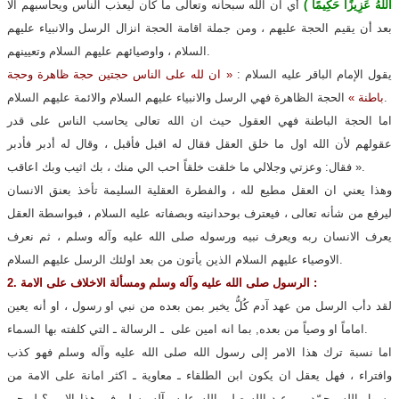
اللّهُ عَزِيزًا حَكِيمًا )
أي ان الله سبحانه وتعالى ما كان ليعذب الناس ويحاسبهم الا
بعد أن يقيم الحجة عليهم ، ومن جملة اقامة الحجة انزال الرسل والانبياء عليهم
السلام ، واوصيائهم عليهم السلام وتعيينهم.
يقول الإمام الباقر عليه السلام :
« ان لله على الناس حجتين حجة ظاهرة وحجة
الحجة الظاهرة فهي الرسل والانبياء عليهم السلام والائمة عليهم السلام.
باطنة »
اما الحجة الباطنة فهي العقول حيث ان الله تعالى يحاسب الناس على قدر
عقولهم لأن الله اول ما خلق العقل فقال له اقبل فأقبل ، وقال له أدبر فأدبر
فقال: وعزتي وجلالي ما خلقت خلقاً احب الي منك ، بك اثيب وبك اعاقب ».
وهذا يعني ان العقل مطيع لله ، والفطرة العقلية السليمة تأخذ بعنق الانسان
ليرفع من شأنه تعالى ، فيعترف بوحدانيته وبصفاته عليه السلام ، فبواسطة العقل
يعرف الانسان ربه ويعرف نبيه ورسوله صلى الله عليه وآله وسلم ، ثم نعرف
الاوصياء عليهم السلام الذين يأتون من بعد اولئك الرسل عليهم السلام.
2. الرسول صلى الله عليه وآله وسلم ومسألة الاخلاف على الامة :
لقد دأب الرسل من عهد آدم كُلُّ يخبر بمن بعده من نبي او رسول ، او أنه يعين
اماماً او وصياً من بعده, بما انه امين على ـ الرسالة ـ التي كلفته بها السماء.
اما نسبة ترك هذا الامر إلى رسول الله صلى الله عليه وآله وسلم فهو كذب
وافتراء ، فهل يعقل ان يكون ابن الطلقاء ـ معاوية ـ اكثر امانة على الامة من
رسول الله محمّد بن عبد الله صلى الله عليه وآله وسلم في هذا الامر ؟ ليوحي