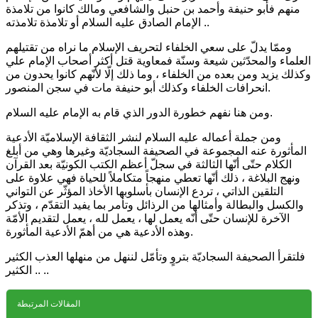
منهم فأبو حنيفة وأحمد بن حنبل والشافعي ومالك كانوا من تلامذة
الإمام الصادق عليه السلام أو تلامذة تلامذته ..
وممّا يدلّ على سعي الخلفاء لتحريف الإسلام ما نراه من تقتيلهم
العلماء والمحدّثين شيعة وسنّة فمعاوية قتل أكثر أصحاب الإمام علي
وكذلك يزيد ومن بعده من الخلفاء ، وما ذلك إلّا لأنّهم كانوا يحدون من
انحرافات الخلفاء وكذلك أبو حنيفة مات في سجن المنصور.
ومن هنا نفهم خطورة الدور الذي قام به الإمام عليه السلام.
ومن جملة أعماله عليه السلام لنشر الثقافة الإسلاميّة الأدعية
المأثورة عنه المجموعة في الصحيفة السجاديّة وغيرها وهي من أبلغ
الكلام حتّى أنّها الثالثة في سجلّ أعظم الكتب الكونيّة بعد القرآن
ونهج البلاغة ، ذلك أنّها تعطي منهجاً متكاملاً للحياة فهي علاوة على
التلقين الذاتي ، تردع الإنسان بأسلوبها الأخاذ المؤثّر عن التواني
والكسل والبطالة وأمثالها من الرذائل وتأمر بما يفيد التقدّم ، وتذكر
الآخرة للإنسان حتّى أنّه يعمل لها ، يعمل لله ، يعمل لتقديم الأمّة
وهذه الأدعية هي من أهمّ الأدعية المأثورة.
فلتقرأ الصحيفة السجاديّة بتروٍ وتأمّل لننهل من منهلها العذب الكثير
.. الكثير ..
المقالات المرتبطة