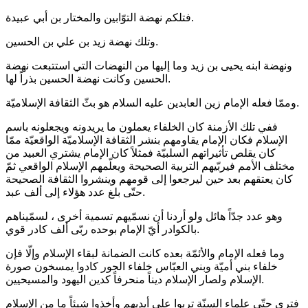
فتلكم نهضة التوّابين والمختار بن أبي عبيدة.
وتلك نهضة زيد بن علي بن الحسين.
ونهضة ابنه يحيى بن زيد وما إليها من النهضات التي استتبعت نهضة
الحسين وكانت نهضة الحسين بذراً لها.
وممّا فعله الإمام زين العابدين عليه السلام هو بثّ الثقافة الإسلاميّة.
ففي تلك الأزمنة كان الخلفاء يعملون ما يريدونه ويجعلونه باسم
الإسلام فكان الإمام يقاومهم بنشر الثقافة الإسلاميّة الواقعيّة ممّا
كان يقلص تأثيراتهم السلبيّة فمثلاً كان الإمام يشتري العبيد من
مختلف الأمم فيربّيهم التربية الصحيحة ويعلّمهم الإسلام الواقعي ثمّ
كان يعتقهم بعد حين ليرجعوا إلى قومهم وينشروا الثقافة الصحيحة
حتّى بلغ عدد هؤلاء إلى ألف عبد.
وهو عدد جدّاً هائل ولو أردنا أن نسمّيهم تسمية أخرى ، لسمّيناهم
بالكوادر أيّ الإمام بوحده ربّى ألف كادر قوي.
وما فعله الإمام والأئمّة بعده كانت الضمانة لبقاء الإسلام وإلّا فإن
خلفاء بني أميّة وبني العبّاس خلفاء الجور كادوا يمسخون صورة
الإسلام ولصار الإسلام ديناً منحرفاً كدين اليهود والمسيحيين.
فترى حتّى علماء السنّة تربوا على أيديهم وأخذوا شيئاً ما من الإسلام