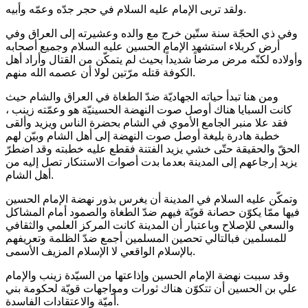
ولقد تربى الإمام عليه السلام في حجر جدّه وعمّه وأبيه.
وفي ذي الحجّة سنة ستّين خرج مع والده وعشيرته إلى العراق وفي
أرض كربلاء استشهد الإمام الحسين عليه السلام وجميع أصحابه
وأولاده لكنّه مرض مرضاً شديداً بحيث لم يتمكّن من القتال وأراد أهل
الكوفة قتله مرّتين لولا أن عصمه الله منهم.
ومن هنا تبدأ حياته الجهاديّة ضدّ الطغاة في العراق والشام حيث
كانت السبايا هناك أوصل صوت النهضة الحسينيّة هو وعمّته زينب ،
فقد علا منبر الجامع الأموي في الشام بحضرة الناس ويزيد وألقى
خطبة هادرة بليغة أوصل صوت النهضة إلى أهل الشام وبيّن لهم
الحقّ والحقيقة حتّى خشي يزيد الفتنة فقطع عليه خطبته وقد اضطرّ
يزيد إرجاعهم إلى المدينة بعدما بدت أصوات الاستنكار تصل إليه من
أهل الشام.
وتمكّن عليه السلام في المدينة أن يغرس بذور نهضة الإمام الحسين
فيها ممّا يكوّن حصانة قويّة فيهم ضدّ الطغاة والصمود أمام المشاكل
والسعي للإصلاح وباعتبار أن المدينة كانت المركز العلمي والثقافي
للمسلمين فبالتالي تحصين المسلمين أجمع ضدّ الظلمة وتعريفهم
بالإسلام الواقعي لا الإسلام المزيف الأسمى.
وقد سببت نهضة الإمام الحسين وإذاعتها من السيّدة زينب والإمام
علي بن الحسين أن تتكوّن هناك ثورات ومواجهات قويّة لحكومة بني
أميّة والاعتقادات الفاسدة.