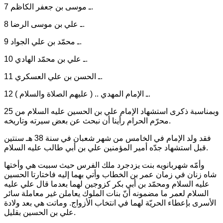
7 ـ موسى بن جعفر الكاظم.
8 ـ علي بن موسى الرضا.
9 ـ محمّد بن علي الجواد.
10 ـ علي بن محمّد الهادي.
11 ـ الحسن بن علي العسكري.
12 ـ الإمام المهدي .. ( عليهم الصلاة والسلام ).
وبمناسبة ذكرى استشهاد الإمام علي بن الحسين عليه السلام من 25
محرّم الحرام رأينا أن نبحث عن بعض سيرته وتاريخه.
فقد ولد الإمام في الخامس من شهر شعبان في سنة 38 هـ سنتين
قبل استشهاد جدّه أمير المؤمنين علي بن أبي طالب عليه السلام.
وأمّه شهربانويه بنت يزدجرد ملك الفرس حيث سبيت هي وأختها
شاه زنان في زمان عمر بن الخطاب وأتي بهما إليه فاختارتا الحسين
عليه السلام ومحمّد بن أبي بكر كزوجين لهما بعدما قال علي عليه
السلام لعمر ما مضمونه أنّ بنات الملوك يعاملن غير معاملة سائر
الأسرى بإعطاء الحريّة لهما في انتخاب الأزواج. وماتت هي بعد ولادة
علي بن الحسين بقليل.