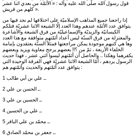
قول رسول الله صلّى الله عليه وآله :
« الأئمّة من بعدي اثنا عشر
.
كلهم من قريش »
إذا راجعنا جميع المذاهب الإسلاميّة على اختلافها لم نجد فيها من
يتوافق عدد الأئمّة عندهم وهذا العدد إلّا الشيعة الاثنا عشريّة فتلكم
الكيسانيّة والزيديّة والإسماعيليّة من فرق الشيعة والأشاعرة
والمعتزلة من فرق السنّة ليس أعداد أئمّتهم متوافقة مع هذا العدد
وها هي كتبهم موجودة يمكن مراجعتها فمثلاً السنّة يعتقدون بإمامة
الخلفاء الأربعة ، ثمّ من ؟!! بعضهم يرجح معاوية ويزيد وبعضهم
يكفرهما وهكذا .. والحاصل أن أئمّتهم ليسوا اثني عشر ، فهذا حديث
الرسول يردهم ، أمّا الشيعة الاثنا عشريّة فهي الفرقة الوحيدة التي
يتوافق عدد أئمّتهم والحديث وأئمّتهم هم :
1 ـ علي بن أبي طالب.
2 ـ الحسن بن علي.
3 ـ الحسين بن علي.
4 ـ علي بن الحسين.
5 ـ محمّد بن علي الباقر.
6 ـ جعفر بن محمّد الصادق.