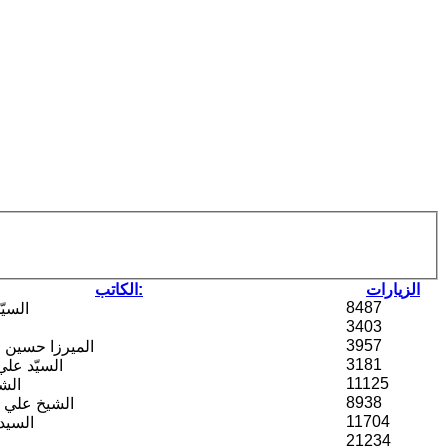
الزيارات
الكاتب:
8487
السيّ
3403
3957
الميرزا حسين 
3181
السيّد عل
11125
الش
8938
الشيخ علي ا
11704
السيد
21234