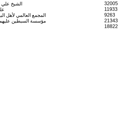
32005
الشيخ علي ا
11933
عل
9263
المجمع العالمي لأهل الب
21343
مؤسسة السبطين عليهما ا
18822