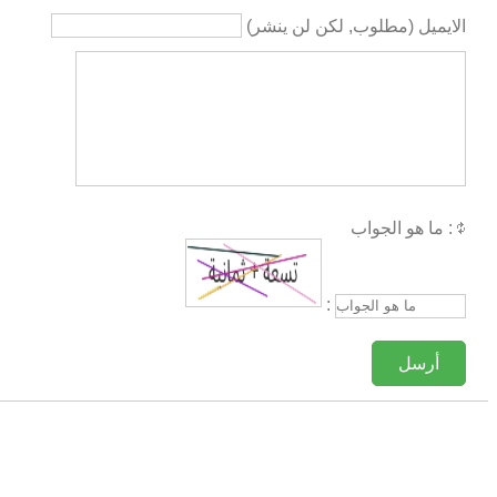
الايميل (مطلوب, لكن لن ينشر)
ما هو الجواب :
:
أرسل