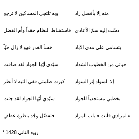
منه إلا بأفضل زاد
وبه تلتجي المساكين لا ترجع
دسّت إليه سمّ الأعادي
فاستشاط النظام حقداً واُم الفضل
يتسامى على مدى الآباد
خسأ الغدر فهو لا زال حيّاً
حياتي من الخطوب الشداد
سيّدي أيّها الجواد لقد ضاقت
إلا السواد إثر السواد
كبرت ظلمتي ففي التيه لا أنظر
بخطبي مستجدياً للجواد
سيّدي أيّها الجواد لقد جئت
لمرادي فأنت « باب المراد »
فتفضّل وجُد بنظرة عطفٍ
* ربيع الثاني 1428