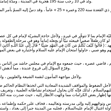
ولد في 10 رجب سنة 195 هجرية في المدينة ، ومدّة إمامته 17 عاماً من 203 إلى 220 ، وخلفاء زمان إمامته المأمون والمعتصم.
 الإمام بما لا تتوفّر في غيره ، ولأجل حاجة البشريّة لإمام في كل عصر ،
ن طفلاً صغيراً فيبعثه نبيّاً أو يجعله إماماً وهو في مرحلة الطفولة ، 
د :
( قَالُوا كَيْفَ نُكَلِّمُ مَن كَانَ فِي الْمَهْدِ صَبِيًّا * قَالَ إِنِّي عَبْدُ اللَّـهِ آتَانِيَ الْ
م وهو صبي ، حاولوا امتحان الإمام عليه السلام واختباره في بعض المو
، قاضي عصره ، حيث جمعوه مع الإمام في مجلس حاشد من الناس ، من أجل
وفرّع السؤال إلى فروع عديدة ، مما أدهش ابن أكثم ، ثم طرح عليه السلام سؤالاً ، فلم يتمكن ابن أكثم من الجواب.
ولأجل مواجهة المأمون لنقمة الشيعة والعلويين ، وانتفاضاتهم ، زوّجه من ابنته اُم الفضل ، حيث اُجبر كأبيه على هذا الزواج.
ن لأجل الضغوط والمواقف الشديدة المعادية التي اتخذها النظام الحاكم 
م‌السلام ، لذلك فإنّه كان يحاول استخدام نشاطاته العلمية ، وتعريف ال
ناس وتوجّههم إليه وإلى مدرسته وتعاليمه ، فخاف على حكمه وإطماعه ، 