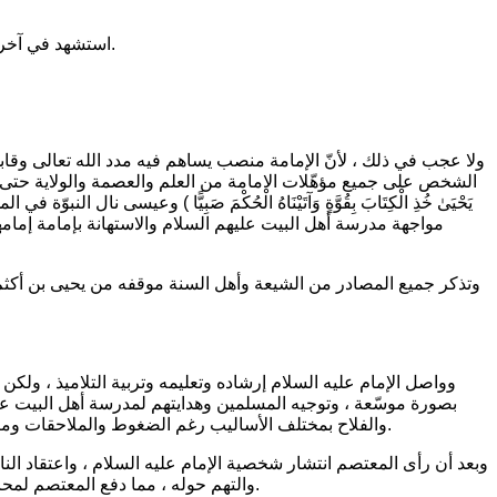
استشهد في آخر ذي القعدة سنة 220 وعمره « 25 » عاماً ، وقد دسَّ إليه السمّ بأمر المعتصم على يد زوجته اُم الفضل بنت المأمون في بغداد ودفن في بغداد.
ولا عجب في ذلك ، لأنّ الإمامة منصب يساهم فيه مدد الله تعالى وقابليّة
الشخص على جميع مؤهّلات الامامة من العلم والعصمة والولاية حتى لو كا
يَحْيَىٰ خُذِ الْكِتَابَ بِقُوَّةٍ وَآتَيْنَاهُ الْحُكْمَ صَبِيًّا )
وعيسى نال النبوّة في المه
مواجهة مدرسة أهل البيت عليهم السلام والاستهانة بإمامة إمامه
وتذكر جميع المصادر من الشيعة وأهل السنة موقفه من يحيى بن أكثم 
وواصل الإمام عليه السلام إرشاده وتعليمه وتربية التلاميذ ، ولك
بصورة موسّعة ، وتوجيه المسلمين وهدايتهم لمدرسة أهل البيت عليه
والفلاح بمختلف الأساليب رغم الضغوط والملاحقات ومنها إظهار بعض الكرامات مما وجّهت الأنظار إليه ، حيث صدرت منه الكثير من الكرامات بالإضافة لنشاطاته العلمية سجّلتها المصادر التاريخية.
وبعد أن رأى المعتصم انتشار شخصية الإمام عليه السلام ، واعتقاد ال
والتهم حوله ، مما دفع المعتصم لمحاولة اغتيال الإمام عليه‌السلام ، فجلبه من المدينة جبراً إلى بغداد ، واستشهد الإمام بالسمّ الذي دسته إليه زوجته اُم الفضل بإيعاز من المعتصم.