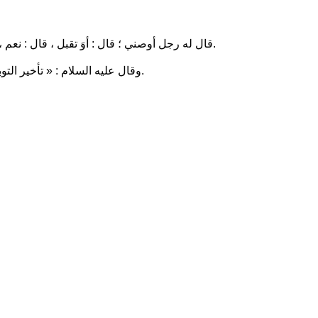
.
« قال له رجل أوصني ؛ قال :
أوَ تقبل
، قال : نعم ،
.
وقال عليه السلام :
« تأخير التو