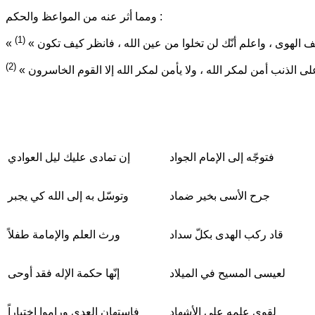
ومما أثر عنه من المواعظ والحكم :
(1)
ف الهوى ، واعلم أنّك لن تخلوا من عين الله ، فانظر كيف تكون
»
(2)
لى الذنب أمن لمكر الله ، ولا يأمن لمكر الله إلا القوم الخاسرون »
فتوجّه إلى الإمام الجواد
إن تمادى عليك ليل العوادي
جرح الأسى بخير ضماد
وتوسّل به إلى الله كي يجبر
قاد ركب الهدى بكلّ سداد
ورث العلم والإمامة طفلاً
لعيسى المسيح في الميلاد
إنّها حكمة الإله فقد أوحى
لقوى علمه على الأشهاد
فاستهان العدى وراموا اختباراً