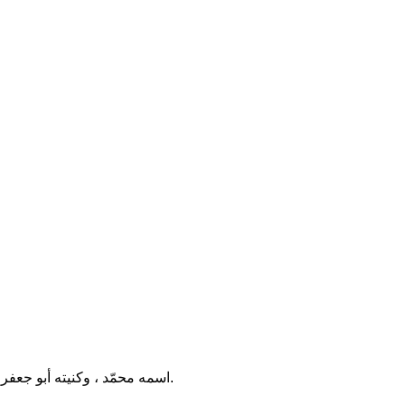
اسمه محمّد ، وكنيته أبو جعفر وأشهر ألقابه التقي والجواد واُمّه « سبيكة » سمّاها الإمام الرضا « الخيزران » وهي تنتسب لمارية القبطية زوجة الرسول صلّى الله عليه وآله.