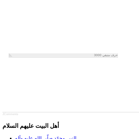
حرف متبقي
3000
JComments
أهل البيت عليهم السلام
النبي محمّد صلّى الله عليه وآله