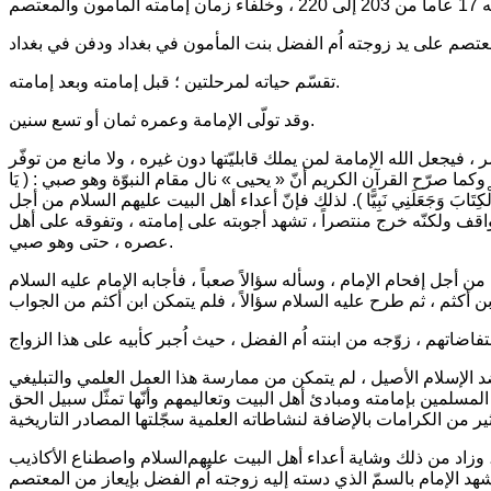
تقسّم حياته لمرحلتين ؛ قبل إمامته وبعد إمامته.
وقد تولّى الإمامة وعمره ثمان أو تسع سنين.
 فيجعل الله الإمامة لمن يملك قابليّتها دون غيره ، ولا مانع من توفّر
وكما صرّح القرآن الكريم أنّ « يحيى » نال مقام النبوّة وهو صبي :
( يَا
كِتَابَ وَجَعَلَنِي نَبِيًّا )
. لذلك فإنّ أعداء أهل البيت عليهم السلام من أجل
اقف ولكنّه خرج منتصراً ، تشهد أجوبته على إمامته ، وتفوقه على أهل
عصره ، حتى وهو صبي.
 إفحام الإمام ، وسأله سؤالاً صعباً ، فأجابه الإمام عليه السلام
ضد الإسلام الأصيل ، لم يتمكن من ممارسة هذا العمل العلمي والتبليغي
مسلمين بإمامته ومبادئ أهل البيت وتعاليمهم وأنّها تمثّل سبيل الحق
وزاد من ذلك وشاية أعداء أهل البيت عليهم‌السلام واصطناع الأكاذيب