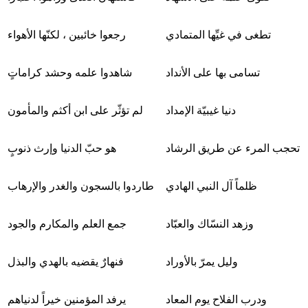
تطغى في غيِّها المتمادي
رجعوا خائبين ، لكنّها الأهواء
تسامى بها على الأنداد
شاهدوا علمه وحشد كراماتٍ
دنيا غيبيّة الإمداد
لم تؤثّر على ابن أكثم والمأمون
تحجب المرء عن طريق الرشاد
هو حبّ الدنيا وإرث ذنوبٍ
ظلماً آل النبي الهادي
طاردوا بالسجون والغدر والإرهاب
وزهد النسّاك والعبّاد
جمع العلم والمكارم والجود
وليل يمرّ بالأوراد
فنهارٌ يقضيه بالهدي والبذل
ودرب الفلاح يوم المعاد
يرفد المؤمنين خيراً لدنياهم