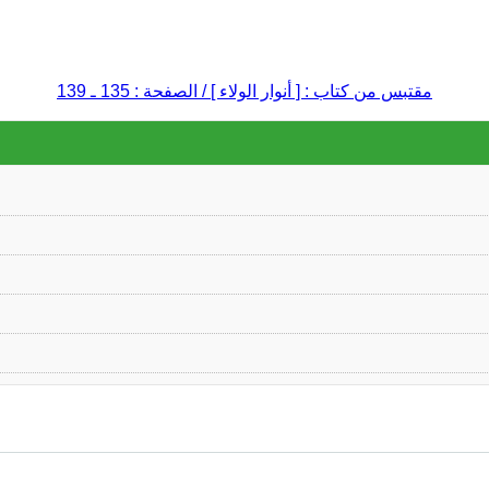
مقتبس من كتاب : [ أنوار الولاء ] / الصفحة : 135 ـ 139