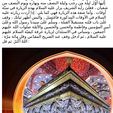
إليها أوّل ليلة من رجب وليلة النصف منه ونهاره ويوم النصف من
شعبان ، فعَلَىٰ رأيه الشريف يزار عليه السلام بهذه الزيارة في ستّة
أوقات . وأما صفة هذه الزيارة فهي كما يلي : إذا أردت زيارته عليه
السلام في الأوقات المذكورة فاغتسل ، والبس أطهر ثيابك ، وقف
عَلَىٰ باب قبّته مستقبلاً القبلة ، وسلّم عَلَىٰ سيدنا رسول الله وعَلَىٰ
أمير المؤمنين وفاطمة والحسن والحسين والأئمّة صلوات الله عليهم
أجمعين ، وسيأتي في الاستئذان لزيارة عرفة كيفيّة السلام عليهم
عليه السلام ، ثم ادخل وقف عند الضريح المقدّس وقل مائة مرّة :
اللهُ أَكْبَرُ. ثم قل :