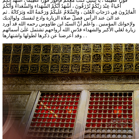
فَوْزاً عَظِيماً ، يَا لَيْتَنِي كُنْتُ مَعَكُمْ فَأَفُوزَ فَوْزاً عَظِيماً ، أَشْهَدُ أَنَّكُمْ
أَحْياءٌ عِنْدَ رَبِّكُمْ تُرْزَقُونَ ، أَشْهَدُ أَنَّكُمْ الشُّهَداء وَالسُّعَداءُ وَأَنَّكُمُ
الْفائِزُونَ فِي دَرَجاتِ الْعُلىٰ ، وَالسَّلامُ عَلَيكُمْ وَرَحْمَةُ الله وَبَرَكاتُهُ .
ثم
عد الىٰ عند الرأس فصلّ صلاة الزيارة وادع لنفسك ولوالديك
ولإخوانك المؤمنين . واعلم أنَّ السيّد ابن طاووس رحمه الله قد أورد
زيارة لعَلي الأكبر والشهداء قدّس الله أرواحهم تشتمل عَلَىٰ أسمائهم
. وقد أعرضنا عن ذكرها لطولها واشتهارها .