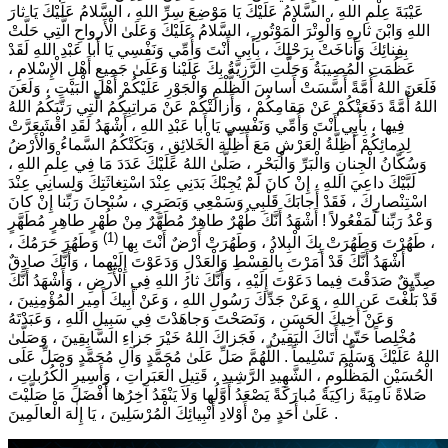
عَيْبَةَ عِلْمِ اللهِ ، السَّلامُ عَلَيْكَ يَا مَوْضِعَ سِرِّ اللهِ ، السَّلامُ عَلَيْكَ يَا ثارَ
اللهِ وَابْنَ ثارِهِ وَالْوِتْرَ الْمَوْتُورِ ، السَّلامُ عَلَيْكَ وَعَلَىٰ الْأَرواحِ الَّتِي حَلَّتْ
بِفِنائِكَ وَأَناخَتْ بِرَحْلِكَ ، بِأَبِي أَنْتَ وَأُمِّي وَنَفْسِي يَا أَبا عَبْدِ اللهِ لَقَدْ
عَظُمَتِ الْمُصِيبَةُ وَجَلَّتِ الرَّزِيَّةُ بِكَ عَلَيْنا وَعَلَىٰ جَمِيعِ أَهْلِ الْإِسْلامِ ،
فَلَعَنَ اللهُ أُمَّةً أَسَّسَتْ أَساسَ الظُّلْمِ وَالْجَوْرِ عَلَيْكُمْ أَهْلِ الْبَيْتِ ، وَلَعَنَ
اللهُ أُمَّةً دَفَعَتْكُمْ عَنْ مَقامِكُمْ ، وَأَزالَتْكُمْ عَنْ مَراتِبِكُمُ الَّتِي رَتَّبَكُمُ اللهُ
فِيها ، بِأَبِي أَنْتَ وَأُمِّي وَنَفْسِي يَا أَبا عَبْدِ اللهِ ، أَشْهَدُ لَقَدِ اقْشَعَرَّتْ
لِدِمائِكُمْ أَظِلَّةُ الْعَرْشِ مَعَ أَظِلَّةِ الْخَلائِقِ ، وَبَكَتْكُمُ السَّماءُ وَالْأَرْضُ
وَسُكَّانُ الْجِنانِ وَالْبَرِّ وَالْبَحْرِ ، صَلَّىٰ اللهُ عَلَيْكَ عَدَدَ مَا فِي عِلْمِ اللهِ ،
لَبَّيْكَ داعِيَ اللهِ ، إِنْ كانَ لَمْ يُجِبْكَ بَدَنِي عِنْدَ اسْتِغاثَتِكَ وَلِسانِي عِنْدَ
اسْتِنْصارِكَ ، فَقَدْ أَجابَكَ قَلْبِي وَسَمْعِي وَبَصَرِي ، سُبْحانَ رَبِّنا إِنْ كانَ
وَعْدُ رَبِّنا لَمَفْعُولاً ! أَشْهَدُ أَنَّكَ طُهْرٌ طاهِرٌ مُطَهَّرٌ مِنْ طُهْرٍ طاهِرٍ مُطَهَّرٍ
(1)
، طَهُرْتَ وَطَهُرَتْ بِكَ الْبِلادُ ، وَطَهُرَتْ أَرْضٌ أَنْتَ بِها
وَطَهُرَ حَرَمُكَ ،
أَشْهَدُ أَنَّكَ قَدْ أَمَرْتَ بِالْقِسْطِ وَالْعَدْلِ وَدَعَوْتَ إِلَيْهِما ، وَأَنَّكَ صادِقٌ
صِدِّيقٌ صَدَقْتَ فِيما دَعَوْتَ إِلَيْهِ ، وَأَنَّكَ ثارُ اللهِ فِي الْأَرضِ ، وَأَشْهَدُ أَنَّكَ
قَدْ بَلَّغْتَ عَنِ اللهِ ، وَعَنْ جَدِّكَ رَسُولِ اللهِ ، وَعَنْ أَبِيكَ أَمِيرِ الْمُؤْمِنِينَ ،
وَعَنْ أَخِيكَ الْحَسَنِ ، وَنَصَحْتَ وَجاهَدْتَ فِي سَبِيلِ اللهِ ، وَعَبَدْتَهُ
مُخْلِصاً حَتّىٰ أَتَاكَ الْيَقِينُ ، فَجَزاكَ اللهُ خَيْرَ جَزاءِ السَّابِقِينَ ، وَصَلَّىٰ
اللهُ عَلَيْكَ وَسَلَّمَ تَسْلِيماً . اللّهُمَّ صَلِّ عَلَىٰ مُحَمَّدٍ وَآلِ مُحَمَّدٍ وَصَلِّ عَلَى
الْحُسَيْنِ الْمَظْلُومِ ، الشَّهِيدِ الرَّشِيدِ ، قَتِيلِ الْعَبَراتِ ، وَأَسِيرِ الْكُرُباتِ ،
صَلاةً نامِيَةً زاكِيَةً مُبارَكَةً يَصْعَدُ أَوَّلُها وَلَا يَنْفَدُ آخِرُها أَفْضَلَ مَا صَلَّيْتَ
عَلَىٰ أَحَدٍ مِنْ أَوْلادِ أَنْبِيائِكَ الْمُرْسَلِينَ ، يَا إِلٰهَ الْعالَمِينَ .