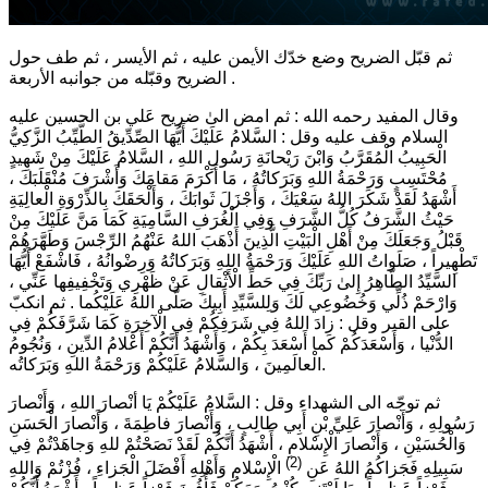
ثم قبّل الضريح وضع خدّك الأيمن عليه ، ثم الأيسر ، ثم طف حول
الضريح وقبّله من جوانبه الأربعة .
وقال المفيد رحمه الله : ثم امض الىٰ ضريح عَلي بن الحسين عليه
السلام وقف عليه وقل :
السَّلامُ عَلَيْكَ أَيُّهَا الصِّدِّيقُ الطَّيِّبُ الزَّكِيُّ
الْحَبِيبُ الْمُقَرَّبُ وَابْنَ رَيْحانَةِ رَسُولِ اللهِ ، السَّلامُ عَلَيْكَ مِنْ شَهِيدٍ
مُحْتَسِبٍ وَرَحْمَةُ اللهِ وَبَرَكاتُهُ ، مَا أَكْرَمَ مَقامَكَ وَأَشْرَفَ مُنْقَلَبَكَ ،
أَشْهَدُ لَقَدْ شَكَرَ اللهُ سَعْيَكَ ، وَأَجْزَلَ ثَوابَكَ ، وَأَلْحَقَكَ بِالذِّرْوَةِ الْعالِيَةِ
حَيْثُ الشَّرَفُ كُلُّ الشَّرَفِ وَفِي الْغُرَفِ السَّامِيَةِ كَمَا مَنَّ عَلَيْكَ مِنْ
قَبْلُ وَجَعَلَكَ مِنْ أَهْلِ الْبَيْتِ الَّذِينَ أَذْهَبَ اللهُ عَنْهُمُ الرِّجْسَ وَطَهَّرَهُمْ
تَطْهِيراً ، صَلَواتُ اللهِ عَلَيْكَ وَرَحْمَةُ اللهِ وَبَرَكاتُهُ وَرِضْوانُهُ ، فَاشْفَعْ أَيُّهَا
السَّيِّدُ الطَّاهِرُ إِلىٰ رَبِّكَ فِي حَطِّ الْأَثْقالِ عَنْ ظَهْرِي وَتَخْفِيفِها عَنِّي ،
وَارْحَمْ ذُلِّي وَخُضُوعِي لَكَ وَلِلسَّيِّدِ أَبِيكَ صَلَّى اللهُ عَلَيْكُما .
ثم انكبّ
على القبر وقل :
زادَ اللهُ فِي شَرَفِكُمْ فِي الْآخِرَةِ كَمَا شَرَّفَكُمْ فِي
الدُّنْيا ، وَأَسْعَدَكُمْ كَما أَسْعَدَ بِكُمْ ، وَأَشْهَدُ أَنَّكُمْ أَعْلامُ الدِّينِ ، وَنُجُومُ
الْعالَمِينَ ، وَالسَّلامُ عَلَيْكُمْ وَرَحْمَةُ اللهِ وَبَرَكاتُه.
ثم توجّه الى الشهداء وقل :
السَّلامُ عَلَيْكُمْ يَا أنْصارَ اللهِ ، وَأَنْصارَ
رَسُولِهِ ، وَأَنْصارَ عَلِيِّ بْنِ أَبِي طالِبٍ ، وَأَنْصارَ فاطِمَةَ ، وَأَنْصارَ الْحَسَنِ
وَالْحُسَيْنِ ، وَأَنْصارَ الْإِسْلامِ ، أَشْهَدُ أَنَّكُمْ لَقَدْ نَصَحْتُمْ للهِ وَجاهَدْتُمْ فِي
(2)
سَبِيلِهِ فَجَزاكُمُ اللهُ عَنِ
الْإِسْلامِ وَأَهْلِهِ أَفْضَلَ الْجَزاءِ ، فُزْتُمْ وَاللهِ