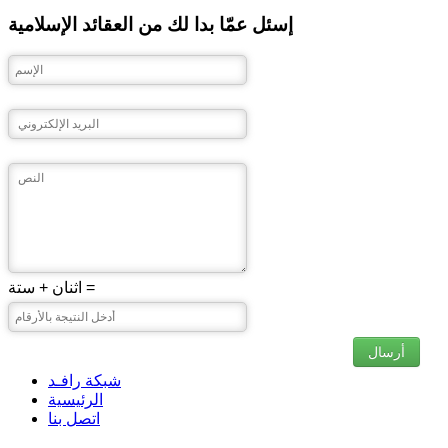
إسئل عمّا بدا لك من العقائد الإسلامية
اثنان + ستة =
أرسال
شبكة رافـد
الرئيسية
اتصل بنا