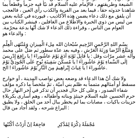
الشيعة وطريقتهم ، فالإمام عليه السلام قد نبّأ فيه جزماً وقطعاً بما
شاهدنا حدوثه حقاً ، فيما بعد من الفرية والكذب رأي العين ، فالعجب
أن يلفق مع ذلك دعاء يضمن هذه الأكاذيب ، فيورده في كتابه بعض
من ليس من ذوي الخبرة والاطّلاع من الغافلين ، فينشر الكتاب بين
العوام من الناس ، وقراءة ذلك الدعاء لا شك أنّها بدعة محرّمة.
والدعاء هو :
بِسْمِ اللهِ الرَّحْمنِ الرَّحِيمِ سُبْحانَ الله مِلءَ الْمِيزانِ وَمُنْتَهَى الْعِلْمِ
وَمَبْلَغَ الرِّضا وَزِنَةَ الْعَرْشِ
، وفيه بعد عدّة سطور ثم صَلِّ على محمد
وآله عشر مرّات وقل :
يا قابِلَ تَوْبَةِ آدَمَ يَوْمَ عاشُوراءَ ! يا رافِعَ إِدْرِيسَ
إلَى السَّماءِ يَوْمَ عاشُوراءَ ! يا مُسكِّنَ سَفِينَةِ نُوحٍ عَلَى الْجُودِيِّ يَوْمَ
الخ.
عاشُوراءَ ! يا غِياثَ إِبْراهِيمَ مِنَ النَّارِ يَوْمَ عاشُوراءَ !
ولا شك أنّ هذا الدعاء قد وضعه بعض نواصب المدينة ، أو خوارج
مسقط أو أمثالهم متمماً به ظلم بني أميّة ، تمّ ملخصاً ما ذكره مؤلف
شفاء الصدور ، وعلى كل حال فجدير أن تذكر في آخر النهار حال
حرم الحسين عليه السلام حينئذٍ وبناته وأطفاله ، وهم أُسارى بكربلاءِ
حزينات باكيات ، مصابات بما لم يخطر ببال أحد من الخلق ، ولا يطيق
اليراع شرحه ، ولقد أجاد من قال :
مُجْمَلَةً ذِكْرَةً لِمُدَّكِرِ
فاجِعَةٌ إنْ أَرَدْتُ أكْتُبُها