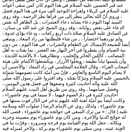
عند قبر الحسين عليه السلام في هذا اليوم كان كمن سقى أعوانه
عليه السلام في كربلاء ولقراءة التوحيد ألف مرة في هذا اليوم فضل
، وروي أنّ الله تعالى ينظر إلى من قرأها نظر الرحمة ، وقد روى
السيد لهذا اليوم دعاء يشابه دعاء العشرات ، بل الظاهر أنّه نفس
الدعاء على بعض رواياته ، وقد روى الشيخ عن عبد الله بن سنان ،
عن الصادق عليه السلام صلاة ذات أربع ركعات ، ودعاء يؤدّى غدوة ،
ولم نوردهما اختصاراً ، ـ من شاء فليطلبها من زاد المعاد ـ وينبغي
أيضاً للشيعة الإمساك عن الطعام والشراب ، في هذا اليوم ، من دون
نية الصيام وأن يفطروا في آخر النهار بعد العصر ، بما يقتات به أهل
المصائب ، كاللبن الخاثر والحليب ، ونظائرهما ، لا بالأغذية اللذيذة ،
وأن يلبسوا ثياباً نظيفة ، ويحلّوا الأزرار ، ويكشطوا الأكمام على هيئة
أصحاب العزاء ، وقال العلّامة المجلسي في زاد المعاد : والأحسن أن
لا يصام اليوم التاسع والعاشر ، فإنّ بني أميّة كانت تصومهما شماتة
بالحسين عليه السلام وتبرّكاً بقتله ، وقد افتروا على رسول الله صلّى
الله عليه وآله أحاديث كثيرة وضعوها في فضل هذين اليومين ،
وفضل صيامهما ، وقد روي من طريق أهل البيت عليهم السلام
أحاديث كثيرة في ذمّ الصوم فيهما ، لا سيما في يوم عاشوراء ،
وكانت أيضاً بنو أميّة لعنة الله عليهم تدخر في الدّار قوت سنتها في
يوم عاشوراء ، ولذلك روي عن الإمام الرضا ( صلوات الله وسلامه
عليه ) قال :
« من ترك السعي في حوائجه يوم عاشوراء ، قضى الله
له حوائج الدنيا والآخرة ، ومن كان يوم عاشوراء يوم مصيبته وحزنه
وبكائه ، جعل الله يوم القيامة يوم فرحه وسروره ، وقرّت بنا في
الجنة عينه ، ومن سمّى يوم عاشوراء يوم بركة ، وادّخر لمنزله فيه