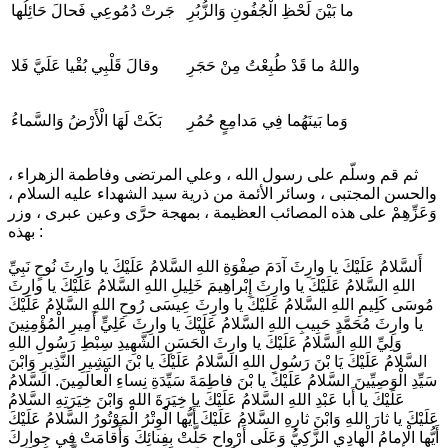
ما بَيْنَ لَحْظِ الْجُفُونِ وَالزُّبُرِ
جَرتْ دُمُوعِي فَحالَ حَائِلُها
واللهُ ما قَدْ طُبِعْتُ مِنْ حَجَرِ
وقالَ قَلْبِي بُقْيا عَلَيَّ فَلا
وَما بَينَهُما فِي مَدامِعٍ حُمُرِ
بَكَتْ لَهَا الْأَرْضُ وَالسَّماءُ
ثم قم وسلّم على رسول الله ، وعلي المرتضى وفاطمة الزهراء ،
والحسن المجتبى ، وسائر الأئمة من ذرية سيد الشهداء عليه السلام ،
وَعَزِّهِمْ على هذه المصائب العظيمة ، بمهجة حرَّى وعين عبرى ، وزر
بهذه :
أَلسَّلامُ عَلَيْكَ يا وارِثَ آدَمَ صِفْوَةِ اللهِ السَّلامُ عَلَيْكَ يا وارِثَ نُوحٍ نَبِيِّ
اللهِ السَّلامُ عَلَيْكَ يا وارِثَ إِبْراهِيمَ خَلِيلِ اللهِ السَّلامُ عَلَيْكَ يا وارِثَ
مُوسَى كَلِيمِ اللهِ السَّلامُ عَلَيْكَ يا وارِثَ عِيسَى رُوحِ اللهِ السَّلامُ عَلَيْكَ
يا وارِثَ مُحَمَّدٍ حَبِيبِ اللهِ السَّلامُ عَلَيْكَ يا وارِثَ عَلِيٍّ أَمِيرِ الْمُؤْمِنِينَ
وَلِيِّ اللهِ السَّلامُ عَلَيْكَ يا وارِثَ الْحَسَنِ الشَّهِيدِ سِبْطِ رَسُولِ اللهِ
السَّلامُ عَلَيْكَ يَا بْنَ رَسُولِ اللهِ السَّلامُ عَلَيْكَ يا بْنَ البَشِيرِ النَّذِيرِ وَابْنَ
سَيِّدِ الْوَصِيِّينَ السَّلامُ عَلَيْكَ يا بْنَ فاطِمَةَ سَيِّدَةِ نِساءِ الْعالَمِينَ. السَّلامُ
عَلَيْكَ يا أَبا عَبْدِ اللهِ السَّلامُ عَلَيْكَ يا خِيَرَةَ اللهِ وَابْنَ خِيَرَتِهِ السَّلامُ
عَلَيْكَ يا ثارَ اللهِ وَابْنَ ثارِهِ السَّلامُ عَلَيْكَ أَيُّها الْوِتْرُ الْمَوْتُورُ السَّلامُ عَلَيْكَ
أَيُّها الْإمامُ الْهادِي الزَّكِيُّ وَعَلَى أَرْواحٍ حَلَّتْ بِفِنائِكَ وَأَقامَتْ فِي جِوارِكَ