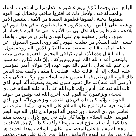
الرابع : من وجوه التَّبرّك بيوم عاشوراء ، ذهابهم إلى استحباب الدعاء
والمسألة فيه ، ولأجل ذلك قد افتروا مناقب وفضائل لهذا اليوم
ضمنوها أدعية ، لفقوها فعلموها العصاة من الأمة ، ليلتبس الأمر
ويشتبه على الناس ، وهم يذكرون فيما يخطبون به في هذا اليوم في
بلادهم ، شرفاً ووسيلة لكل نبي من الأنبياء ، في هذا اليوم كإخماد نار
نمرود ، وإقرار سفينة نوح على الجودي وإغراق فرعون ، وإنجاء
عيسى عليه السلام من صليب اليهود ، كما روى الشيخ الصدوق : عن
جبلة المكية ، قالت : سمعت ميثماً التمّار قدّس الله روحه يقول :
والله لتقتل هذه الأمّة ابن نبيّها في المحرم ، لعشرة تمضي منه ،
وليتخذن أعداء الله ذلك اليوم يوم بركة ، وإنّ ذلك لكائن ، قد سبق
في علم الله تعالى ، أعلم ذلك بعهد عهده إليّ مولاي أمير المؤمنين
عليه السلام إلى أن قالت جبلة : فقلت : يا ميثم ، وكيف يتخذ الناس
ذلك اليوم الذي يقتل فيه الحسين عليه السلام يوم بركة ، فبكى ميثم
( رضي الله عنه ) ثم قال : سيزعمون لحديث يضعونه أنّه اليوم الذي
تاب الله فيه على آدم ، وإنّما تاب الله على آدم عليه السلام في ذي
الحجة ، ويزعمون أنّه اليوم الذي أخرج الله فيه يونس من جوف
الحوت ، وإنّما كان ذلك في ذي القعدة ، ويزعمون أنّه اليوم الذي
استوت فيه سفينة نوح عليه السلام على الجودي ، وإنّما استوت في
العاشر من ذي الحجة ، ويزعمون أنّه اليوم الذي فلق الله فيه البحر
لموسى عليه السلام ، وإنّما كان ذلك في ربيع الأول ، وحديث ميثم
هذا كما رأيت قد صرّح فيه تصريحاً ؛ وأكد تأكيداً ، أنّ هذه الأحاديث
مجعولة مفتراة على المعصومين عليهم السلام ، وهذا الحديث هو
أمارة من إمارات النبوة والإمامة ، ودليل من الأدلة على صدق مذهب