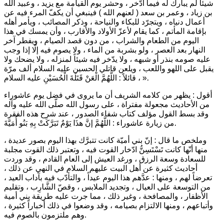
شيئاً لم يبارك له فيما ادّخر ، وحشر يوم القيامة مع يزيد ، وعبيد الله
بن زياد ، وعمر بن سعد ( لعنهم الله ) فينبغي أن يكفّ المرء فيه عن
أعمال دنياه ، ويتجرّد للبكاء والنياحة ، وذكر المصائب ، ويأمر أهله
بإقامة المأتم ، كما يقام لأعزّ الأولاد والأقارب ، وأن يمسك في هذا
اليوم من الطعام والشراب ، من دون قصد الصيام ، ويفطر آخر
النهار بعد العصر ، ولو بشربة من الماء ، ولا يصوم فيه إلّا إذا وجب
عليه صومه بنذر أو شبهه ، ولا يدّخر فيه شيئاً لمنزله ، ولا يضحك ولا
يقبل على اللهو واللعب ، ويلعن قاتلي الحسين عليه السلام ألف مرّة
.
، قائلاً : اللَّهُمَّ الْعَنْ قَتَلَةَ الْحُسَيْنِ عليه السلام »
أقول : يظهر من كلامه الشريف أن ما يروى في فضل يوم عاشوراء
من الأحاديث مجعولة مفتراة ، على رسول الله صلّى الله عليه وآله
وقد بسط القول مؤلف كتاب شفاء الصدور ، عند شرح هذه الفقرة
.
من زيارة عاشوراء :
اللَّهُمَّ إنَّ هذَا يَوْمٌ تَبَرَّكَتْ بِهِ بَنُو أُمَيَّةَ
وملخص ما قال : إنّ بني أميّة كانت تتبرَّك بهذا اليوم بصور عديدة ،
منها أنّها كانت تَسْتَسِنُّ ادّخار القوت فيه ، وتعتبر ذلك القوت مجلبة
للسعادة وسعة الرزق ، ورغد العيش إلى العام القادم ، وقد وردت
أحاديث كثيرة عن أهل البيت عليهم السلام في النهي عن ذلك ،
تعرضاً لهم ، ومنها : عدَّهم هذا اليوم عيداً ، والتأدّب فيه بآداب العيد ،
من التوسعة على العيال ، وتجديد الملابس ، وقصّ الشَّارِب ، وتقليم
الأظفار ، والمصافحة ، وغير ذلك ، مما جرت عليه طريقة بني أمية
وأتباعهم ، ومنها الالتزام بصيامه ، وقد وضعوا في ذلك أخباراً كثيرة ،
وهم ملتزمون بالصوم فيه.