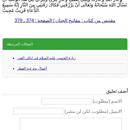
تَسْأَلَ اللهَ سُبْحانَهُ وَتَعَالَى أَنْ يَرْزُقَنِي فَكاكَ رَقَبَتِي مِنَ النَّارِ إنَّهُ سَمِيعُ
الدُّعاءِ قَرِيبٌ مُجِيبٌ.
مقتبس من كتاب : مفاتيح الجنان / الصفحة : 374 ـ 379
المقالات المرتبطة
زيارة الحسين عليه السلام في ليالي القدر
أعمال يوم عيد الفطر
أضف تعليق
الاسم (مطلوب)
الايميل (مطلوب, لكن لن ينشر)