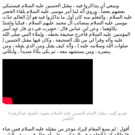
وينبغي أن يتذاكروا فيه ، مقتل الحسين عليه السلام فيستبكي
بعضهم بعضاً ، وروي أنّه لما أمر موسى عليه السلام بلقاء الخضر
عليه السلام ، والتعلّم منه كان أول ما تذاكروا فيه هو أنّ العالم حدّث
موسى عليه السلام بمصائب آل محمد عليهم السلام ، فبكيا واشتدّ
بكاؤهما ، وعن ابن عباس قال : حضرت في ذي قار عند أمير
المؤمنين عليه السلام فأخرج صحيفة بخطّه ، وإملاء النبي صلّى الله
عليه وآله وقرأ لي من تلك الصحيفة ، وكان فيها مقتل الحسين (
صلوات الله وسلامه عليه ) ، وأنّه كيف يقتل ومن الذي يقتله ، ومن
ينصره ، ومن يستشهد معه ، ثم بكى بكاءً شديداً ، وأبكاني.
فيديو كليب مقتل الإمام الحسين عليه السلام بصوت الشيخ عبدالزهراء
الكعبي
أقول : لم يسع المقام لإيراد موجز من مقتله عليه السلام فمن شاء
فليطالع كتبنا الخاصة في المقتل ، وعلى أي حال فمن سقى الناس