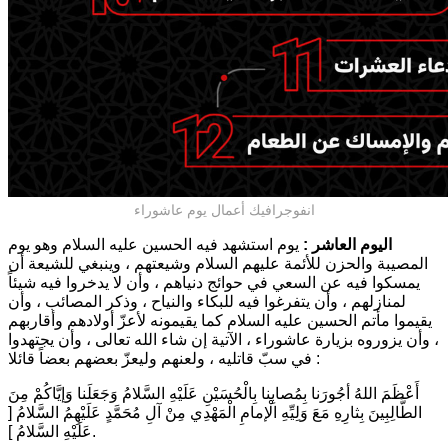
انفوجرافيك أعمال يوم عاشوراء
اليوم العاشر :
يوم استشهد فيه الحسين عليه السلام وهو يوم
المصيبة والحزن للأئمة عليهم السلام وشيعتهم ، وينبغي للشيعة أن
يمسكوا فيه عن السعي في حوائج دنياهم ، وأن لا يدخروا فيه شيئاً
لمنازلهم ، وأن يتفرغوا فيه للبكاء والنياح ، وذكر المصائب ، وأن
يقيموا مأتم الحسين عليه السلام كما يقيمونه لأعزّ أولادهم وأقاربهم
، وأن يزوروه بزيارة عاشوراء ، الآتية إن شاء الله تعالى ، وأن يجتهدوا
في سبّ قاتليه ، ولعنهم وليعزّ بعضهم بعضاً قائلا :
أَعْظَمَ اللهُ أجُورَنا بِمُصابِنا بِالْحُسَيْنِ عَلَيْهِ السَّلامُ وَجَعَلَنا وَإيَّاكُمْ مِنَ
الطَّالِبِينَ بِثارِهِ مَعَ وَلِيِّهِ الْإمامِ الْمَهْدِي مِنْ آلِ مُحَمَّدٍ عَلَيْهِمُ السَّلامُ [
عَلَيْهِ السَّلامُ ].