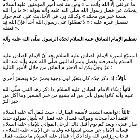
ما عرفني إلّا الله وأنت ... »
ومن هنا نجد أمير المؤمنين عليه السلام
يتحدّث عن فضل رسول الله صلّى الله عليه وآله بقوله :
« ما برأ الله
نسمة خير من محمّد »
وكذلك ورد في الأحاديث على عدم جواز
تفضيل غيره عليه :
« لا تفضّلوا على رسول الله أحداً فإنّ الله قد
.
فضلّه »
تعظيم الإمام الصادق عليه السلام لجدّه الرسول صلّى الله عليه وآله
:
المتتبّع لسيرة الإمام الصادق عليه السلام يجد أنّ الإمام الصادق عليه
السلام ولمعرفته بفضل ومنزلة النبي صلّى الله عليه وآله عند الله
عزّ وجلّ يكنّ له الاحترام الفائق من خلال الأُمور التالية :
إذا ذكر جدّه كان يتغيّر لون وجهة يحمرّ مرّة ويصفرّ أُخرى.
أوّلاً :
ثانياً :
بكاء الامام الصادق عليه السلام إذا ذكر زهد النبي صلّى الله
عليه وآله كانوا يقول بأبي من لم يشبع من خبز الشعير وما أكل من
خبز البرّ.
ثالثاً :
تواضعه الشديد لأسمه المبارك ، حيث يُنقل أنّه عليه السلام
افتقد أحد أصحابه ومواليه فسأل عنه فقيل له شُغِلَ بمولود جديد
صار عنده ، وبعد كم يوم أقبل ذاك الرجل الموالي للإمام عليه السلام
فسأله الامام عن سبب انقطاعه وغيابه عن الإمام عليه السلام ،
فأجاب رزقني الله ولداً ذكراً ، فقال عليه السلام
ما سمّيته
فقال