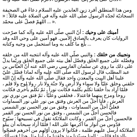
ومن هذا المنطلق أفرد زين العابدين عليه السلام دعاءً في الصحيفة
السجاديّة لجدّه الرسول صلّى الله عليه وآله في الصلاة عليه قائلاً :
«
.
اللهمّ فصلّ على محمّد ... »
أمينك على وحيك :
أنّ النبي صلّى الله عليه وآله كما صرّحت
الروايات كان يعرف بالصادق الأمين. فهو أمين على وحي الله وقد
بلّغ ما كلّف به وما استحمل من وحيه وكتابه ...
ونجيبك من خلقك :
والنبي صلّى الله عليه وآله انتجبه الله من خلقه
وفضّله على جميع الخلق وفضّل أهل بيته على جميع الخلق وربّما يدلّ
على ذلك ما روي عن سلمان الفارسي رضي الله عنه أنّ العبّاس بن
عبد المطلب قال لرسول الله صلّى الله عليه وآله لماذا فضّل عليّ
علينا أهل البيت والمعدن واحد فقال صلّى الله عليه وآله
إنّ الله
خلقني وخلق عليّاً ولا سماء ولا أرض ولا جنّة ولا نار ، ولا لوح ولا قلم ،
فلمّا أراد بدأ خلقنا تكلّم بكلمة فكانت نوراً ، ثمّ تكلّم بأُخرى فكانت
روحاً ومزج بينهما فاعتدلا ، فخلقني وعليّاً ، ثمّ فتق من نوري نور
العرش ، فأنا أجلّ من العرش وفتق من نور علي نور السماوات
فعليٌّ أجلُّ من السماوات ، وفتق من نور الحسن نور الشمس
فالحسن أجلّ من الشمس ، وفتق من نور الحسن نور القمر
فالحسين أجلّ من القمر ، وكانت الملائكة تقول في تسبيحها : سبّوح
قدّوس من أنوار ما أكرمها على الله ! فلمّا أراد سبحانه أن يبلو
الملائكة أرسل عليهم ظلمة ، فكانوا لا يرون أوّلهم من آخرهم فضجّوا
بالدعاء قائلين : إلهنا وسيّدنا منذ خلقتنا ما رأينا مثل هذا ! فنسألك