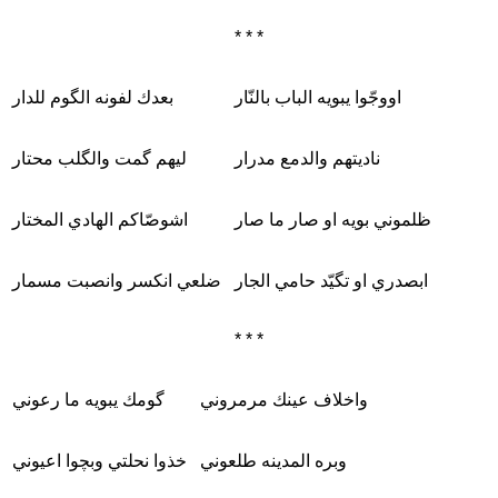
* * *
اووجّوا يبويه الباب بالنّار
بعدك لفونه الگوم للدار
ناديتهم والدمع مدرار
ليهم گمت والگلب محتار
ظلموني بويه او صار ما صار
اشوصّاكم الهادي المختار
ابصدري او تگيّد حامي الجار
ضلعي انكسر وانصبت مسمار
* * *
واخلاف عينك مرمروني
گومك يبويه ما رعوني
وبره المدينه طلعوني
خذوا نحلتي وبچوا اعيوني