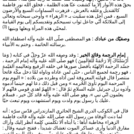
بحقّ هذه الأنوار إلّا ما كشفت عنّا هذه الظلمة ، فخلق الله نور فاطمة
كالقنديل وعلّقه بالعرش ، فزهرت السماوات السبع والأرضون
السبع ، فمن أجل هذه سمّيت بـ « الزهراء » وأوحى سبحانه وتعالى
إلى الملائكة أنّي جاعل ثواب تسبيحكم وتقديسكم إلى يوم القيامة
(3)
.
لمحبّي هذه المرأة وبعلها وبنيها
وصفيّك من عبادك :
هو المصطفى صلّى الله عليه وآله اصطفاه الله
برسالته الخاتمة ، وختم به الأنبياء.
إمام الرحمة وقائد الخير :
وقد وصفه الله عزّ وجلّ في كتابه
( وَمَا
أَرْسَلْنَاكَ إِلَّا رَحْمَةً لِّلْعَالَمِينَ )
فهو صلّى الله عليه وآله إمام الرحمة ،
جسّد الرحمة الإلهيّة بأفضل صورها في خلقه الرفيع وتعاليمه القيّمة
، فهو رحمة لجميع الناس ، حتّى لمن عاداه وناواه لمّا دخل مكّة فاتحاً
منتصراً قال قولته المعروفة لمن آذاه وطرده من بلاده :
« اليوم يوم
المرحمة اليوم تأوىٰ الحُرمه »
ومن قبل ذلك دعا لهم حينما أدموه
وآذوه نزل جبرئيل عليه السلام ثمّ قال :
« اللهمّ اهدي قومي فانّهم لا
يعلمون انّي نبي »
. وهو صلّى الله عليه وآله قائد كلّ خير ، فسلام
عليك يا رسول يوم ولدت ويوم استشهدت ويوم تبعث حيّا.
قال في الكوكب الدري الشيخ الحائري المازندراني قدّس سرّه : أنه
لما دنت الوفاة من رسول الله صلّى الله عليه وآله قالت فاطمة
الزهراء مخاطبة أباها :
يا أبتاه ألا تكلّمني كلمة أنظر إليك وأراك
مفارق الدنيا وأرى عساكر الموت تغشاك شديداً
، ففتح عينيه وقال :
بنيّة نعم وإنّي مفارقك فسلام عليك منّي.
وفي ذلك اليوم التفت