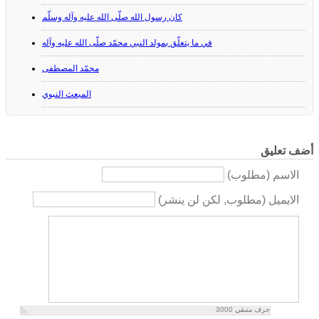
كان رسول الله صلّى الله عليه وآله وسلّم
في ما يتعلّق بمولد النبي محمّد صلّى الله عليه وآله
محمّد المصطفى
المبعث النبوي
أضف تعليق
الاسم (مطلوب)
الايميل (مطلوب, لكن لن ينشر)
حرف متبقي
3000