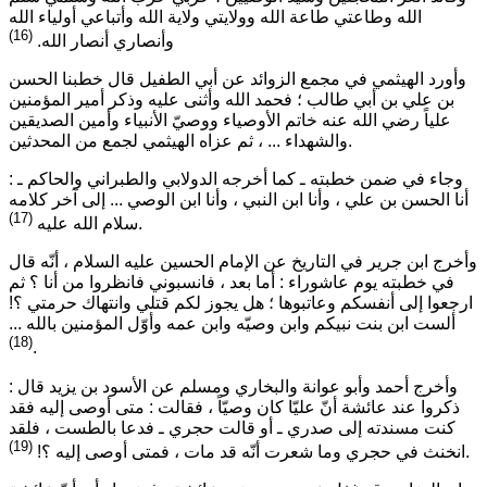
الله وطاعتي طاعة الله وولايتي ولاية الله وأتباعي أولياء الله
(16)
وأنصاري أنصار الله.
وأورد الهيثمي في مجمع الزوائد عن أبي الطفيل قال خطبنا الحسن
بن علي بن أبي طالب ؛ فحمد الله وأثنى عليه وذكر أمير المؤمنين
علياً رضي الله عنه خاتم الأوصياء ووصيّ الأنبياء وأمين الصديقين
والشهداء ... ، ثم عزاه الهيثمي لجمع من المحدثين.
وجاء في ضمن خطبته ـ كما أخرجه الدولابي والطبراني والحاكم ـ :
أنا الحسن بن علي ، وأنا ابن النبي ، وأنا ابن الوصي ...
إلى آخر كلامه
(17)
.
سلام الله عليه
وأخرج ابن جرير في التاريخ عن الإمام الحسين عليه السلام ، أنّه قال
في خطبته يوم عاشوراء :
أما بعد ، فانسبوني فانظروا من أنا ؟ ثم
ارجعوا إلى أنفسكم وعاتبوها ؛ هل يجوز لكم قتلي وانتهاك حرمتي ؟!
ألست ابن بنت نبيكم وابن وصيّه وابن عمه وأوّل المؤمنين بالله
...
(18)
.
وأخرج أحمد وأبو عوانة والبخاري ومسلم عن الأسود بن يزيد قال :
ذكروا عند عائشة أنّ عليّا كان وصيّاً ، فقالت : متى أوصى إليه فقد
كنت مسندته إلى صدري ـ أو قالت حجري ـ فدعا بالطست ، فلقد
(19)
.
انخنث في حجري وما شعرت أنّه قد مات ، فمتى أوصى إليه ؟!