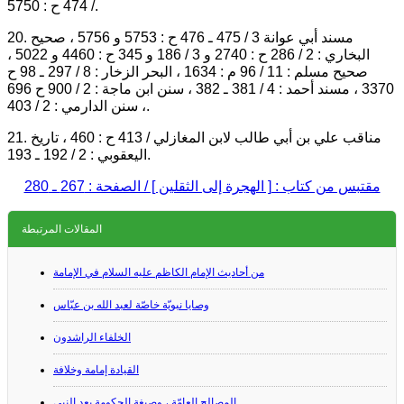
/ 474 ح : 5750.
20. مسند أبي عوانة 3 / 475 ـ 476 ح : 5753 و 5756 ، صحيح
البخاري : 2 / 286 ح : 2740 و 3 / 186 و 345 ح : 4460 و 5022 ،
صحيح مسلم : 11 / 96 م : 1634 ، البحر الزخار : 8 / 297 ـ 98 ح
3370 ، مسند أحمد : 4 / 381 ـ 382 ، سنن ابن ماجة : 2 / 900 ح 696
، سنن الدارمي : 2 / 403.
21. مناقب علي بن أبي طالب لابن المغازلي / 413 ح : 460 ، تاريخ
اليعقوبي : 2 / 192 ـ 193.
مقتبس من كتاب : [ الهجرة إلى الثقلين ] / الصفحة : 267 ـ 280
المقالات المرتبطة
من أحاديث الإمام الكاظم عليه السلام في الإمامة
وصايا نبويّة خاصّة لعبد الله بن عبّاس
الخلفاء الراشدون
القيادة إمامة وخلافة
المصالح العامّة ، وصيغة الحكومة بعد النبي