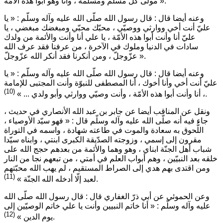
.
مولى كل مسلم ومسلمة ، وأنا وهو أبوا هذه الأمّة »
وعنه أيضا قال : قال رسول الله صلّى الله عليه وآله وسلّم :
« يا
عليّ أنت أخي ووارثي ووصيّي ، محبّك محبّي ومبغضك مبغضي ، يا
عليّ أنا وأنت أبوا هذه الأمّة ، يا علي أنا وأنت والأئمة من ولدك
سادات في الدنيا وملوك في الآخرة ، من عرفنا فقد عرف الله
.
عزّوجلّ ، ومن أنكرنا فقد أنكر الله عزّوجلّ »
وعنه أيضا قال : قال رسول الله صلّى الله عليه وآله وسلّم :
« يا
عليّ أنت أخي وأنا أخوك ، أنا المصطفى للنبوّة وأنت المجتبى للإمامة
(10)
.
، أنا وأنت أبوا هذه الأمّة ، وأنت وصيّي ووارثي وأبو ولدي ... »
ونقل عن المناقب أيضا عن جابر بن عبد الله الأنصاري في حديث ،
جاء فيه أنه صلّى الله عليه وآله وسلّم قال :
« فهو سيّد الأوصياء ،
اللُّحوق به سعادة والموت في طاعته شهادة ، واسمه في التوراة
مقرون إلى إسمي ، وزوجته الصدّيقة الكبرى ابنتي ، وابناه سيّدا
شباب أهل الجنّة ابناي ، وهو وهما والأئمة من بعدهم حجج الله على
خلقه بعد النبيّين ، وهم أبواب العلم في أمتي ، من تبعهم نجا من النار
ومن اقتدى بهم هدي إلى الصراط المستقيم ، لم يهب الله محبّتهم
(11)
.
لعبد إلّا أدخله الله الجنّة »
وعن الحموئي عن أبي ذرّ الغفاري قال : قال رسول الله صلّى الله
عليه وآله وسلّم :
« أنا خاتم النبيين وأنت يا علي خاتم الوصيّين إلى
(12)
.
يوم الدين »