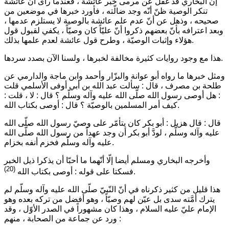
إن البخاري قد غفل عن مرمى خبر عائشة ، فعندما رأى أنّ عائشة
تنكر الوصية ظنّ أنّه وجد ضالّته ، فأورد خبرها في موضعين من
صحيحه ، وذهل عن أنّ عدم علم عائشة بالوصية لا يستلزم عدمها ،
وبعد اعترافه بأنّ بعضهم ذكروا أنّ عليّاً كان وصيّاً ، يكفي لقبول قول
هؤلاء وإثبات الوصيّة ، وطرح قول عائشة لعدم علمها بذلك.
هذا مع وجود روايات كثيرة مخالفة لخبرها ، ولسنا الآن بصدد سردها.
ومثل خبرها ما رواه أبو عوانة والبزّار وأحمد وابن ماجة والدارمي عن
طلحة بن مصرف ، قال : سألت عبد الله بن أبي أوفى الأسلمي قلت
: هل أوصى رسول الله صلّى الله عليه وآله وسلّم ؟ قال : لا ، قلت :
كيف أمر المسلمين بالوصيّة ؟ قال : أوصى بكتاب الله.
قال : قال هزيل : أبو بكر كان يتأمّر على وصيّ رسول الله صلّى الله
عليه وآله وسلّم ، لودَّ أبو بكر أن وجد عهداً من رسول الله صلّى الله
عليه وآله وسلّم فخزم أنفه بخزام.
وأخرجه البخاري ومسلم أيضا إلّا أنّهما ما أحبّا أن يذكرا ذيل الخبر
(20)
.
فسكتا على قوله : أوصى بكتاب الله
هذا قليل من كثير ذكرناه في أنّ النّبيّ صلّى الله عليه وآله وسلّم لم
يترك أمَّته سدى بل عيّن لهم وصيّاً ، وهو أفضل من تركه بعده وهو
الإمام عليّ عليه السلام ، وهذا كان مشهوراً في الصدر الأوّل ، وقد
ورد عن جماعة من الصحابة ، منهم :