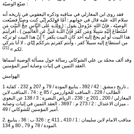
ضيّع الوصيّة :
فقد روى ابن المغازلي في مناقبه وذكره اليعقوبي في تاريخه أنه
سلام الله عليه قال في جوابهم :
أمّا قولكم إنّي كنت وصيّاً فضيّعت
الوصيّة ، فإنّ الله عزّوجلّ يقول :
( وَلِلَّـهِ عَلَى النَّاسِ حِجُّ الْبَيْتِ مَنِ
اسْتَطَاعَ إِلَيْهِ سَبِيلًا وَمَن كَفَرَ فَإِنَّ اللَّـهَ غَنِيٌّ عَنِ الْعَالَمِينَ )
، أفرأيتم
هذا البيت لو لم يحجّ إليه أحد كان البيت يكفر ؟ إنّ هذا البيت لو تركه
من استطاع إليه سبيلاً كفر ، وأنتم كفرتم بترككم إيّاي ، لا أنا بتركي
(21)
.
لكم
»
وقد ألف محمّد بن علي الشوكاني رسالة حول مسألة الوصية أسماها
العقد الثمين في إثبات وصاية أمير المؤمنين.
الهوامش
1 ـ تاريخ دمشق : 42 / 392 ، ينابيع المودة / 79 و 207 و 232 ، كفاية
الطالب / 228 ، المناقب للخوارزمي / 85 ح : 74 ، المناقب لابن
المغازلي / 200 ـ 201 ح : 238 ، الرياض النضرة : 3 / 138 عن البغوي
، ميزان الاعتدال : 2 / 273 م : 3697 ، العقد الثمين في إثبات وصاية
أمير المؤمنين للشوكاني / 49.
2. مناقب الامام لابن سليمان : 1 / 410 ـ 411 ح : 326 ب : 36 ، ينابيع
المودة / 78 و 79 ـ 80 و 134.