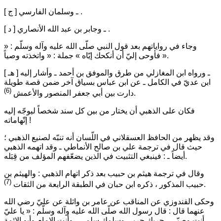
[ ج ] ـ وسلمان الفارسي .
[ د ] ـ وجابر بن عبد الله الأنصاري .
وجاء في رواياتهم بعد قول النبي صلّى الله عليه وآله وسلّم :
«
.
« واتخذته وصياً »
فأوحى إليّ أن أنكحك إيّاه »
جملة :
[ هـ ] ـ ورواه ابن المغازلي من طرق والموفق بن أحمد ـ وأشار إليه
ابن عديّ في الكامل ـ عن ابن عباس بسياق آخر ضمن قصة طويلة
(6)
.
دارت بين أبي جعفر المنصور والأعمش
فكان على الذهبي أن يختار من بين كل سند شخصاً ليوجّه إليه
إتّهاماته !
وقد يظهر من الحافظ العسقلاني في اللّسان أنه تنبّه لصنيع الذهبي ؛
حيث قال في ترجمة علي بن صالح الأنماطي ـ وقد اتهمه الذهبي
أيضاً ـ : فينبغي التثبيت في الذين يضعّفهم المؤلف من قِبَله.
وقال في ترجمة هيثم بن حبيب بعد ذكر اتهام الذهبي : والهيثم بن
(7)
.
حبيب المذكور ، ذكره ابن حبان في الطبقة الرابعة من الثقات
وحكى القندوزي عن المناقب عن عامر بن واثلة عن عليّ رضي الله
عنهما قال : قال رسول الله صلّى الله عليه وآله وسلّم :
« يا عليّ
أنت وصيّي ، حربك حربي وسلمك سلمي ، وأنت الإمام وأبو الائمة