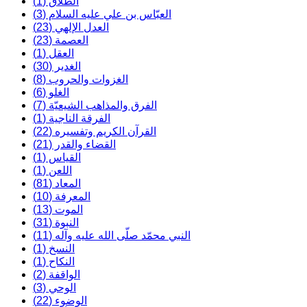
الطلاق (1)
العبّاس بن علي عليه السلام (3)
العدل الإلهي (23)
العصمة (23)
العقل (1)
الغدير (30)
الغزوات والحروب (8)
الغلو (6)
الفرق والمذاهب الشيعيّة (7)
الفرقة الناجية (1)
القرآن الكريم وتفسيره (22)
القضاء والقدر (21)
القياس (1)
اللعن (1)
المعاد (81)
المعرفة (10)
الموت (13)
النبوة (31)
النبي محمّد صلّى الله عليه وآله (11)
النسخ (1)
النكاح (1)
الواقفة (2)
الوحي (3)
الوضوء (22)