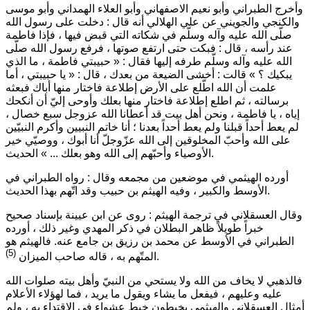
وأخرج الطبراني وأبو نعيم الاصفهاني وأبو العلاء الهمداني وأبو موسى
والكنجي والجويني عن علي الهلالي أنه قال : دخلت على رسول الله
صلّى الله عليه وآله وسلّم في شكاته التي قبض فيها ، فإذا فاطمة
عند رأسه ، قال : فبكت حتى ارتفع صوتها ، فرفع رسول الله صلّى
الله عليه وآله وسلّم طرفه إليها فقال :
« حبيبتي فاطمة ، ما الذي
يبكيك ؟ »
قالت : أخشى الضيعة من بعدك ، قال :
« يا حبيبتي ، أما
علمت أن الله اطّلع على الأرض إطلاعة فاختار منها أباك فبعثه
برسالته ، ثم اطلع إطلاعة فاختار منها بعلك وأوحى إليّ أن أنكحك
إياه ، يا فاطمة ، ونحن أهل بيت قد أعطانا الله عزوجل سبع خصال ،
لم يعط أحداً قبلنا ولم يعط أحداً بعدنا ؛ أنا خاتم النبيين وأكرم النبيّين
على الله وأحبّ المخلوقين إلى الله عزّوجلّ أنا أبوك ، ووصيّي خير
الحديث.
الأوصياء وأحبّهم إلى الله وهو بعلك ... »
أورده الهيثمي في موضعين من مجمعه وقال : رواه الطبراني في
الأوسط والكبير ، وفيه الهيثم بن حبيب وقد اتّهم بهذا الحديث.
وقال العسقلاني في ترجمة الهيثم : روى عن ابن عيينة بإسناد صحيح
خبراً طويلاً ظاهر البطلان في ذكر المهدي وغير ذلك ، أورده
الطبراني في الأوسط عن محمد بن رزيق بن جامع عنه. فالهيثم هو
(5)
.
المتّهم به ، قاله صاحب الميزان
فالذهبي لا يخاف من الله ولا يستحي من النبيّ وأهل بيته صلوات الله
عليه وعليهم ، فيفعل ما يشاء ويقول ما يريد ، فما لهؤلاء الأعلام
أمثال العسقلاني والهيثمي يخبطون خبط عشواء في الاقتداء به ، ولم