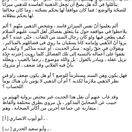
يتأمّلوا في أنّه هل يصحّ أن تجعل الذهنية الفاسدة للذهبي ميزاناً
للصحّة والوضع ؛ فما كان موافقاً لها يحكم بصحّته ، وما كان مخالفا
لها يحكم ببطلانه.
ألم يعلموا أنّ نفس الميزان فاسد ، وشخص الذهبي متّهم ؟ ألم
يلاحظوا في مواقفه حول ما يتعلّق بفضائل أهل البيت عليهم السلام
كيف يطعن فيها ولو كان رجال السند من الثقات ، حتّى عنده ؟ ألم
يروا أنّ الذّهبي وإمامه كانا يسمّيان ما روي في فضائلهم بالمناكير ،
ويقولان في حقّ راويه : منكر الحديث ، أو عنده مناكير !! وكيف لم
يقفوا على أعماله بالنسبة إلى تلك الفضائل كلما رويت إعترته حدّة
تزيل عقله ، ويبادر بالقول : بل والله موضوع ـ رجماً بالغيب ـ ويعلّله
بأنّ فيه الفلاني وقد ضعف ، أو متروك.
فهل يكون وهن السند مستلزماً للوضع ؟ أو هل يكون ضعف راو في
نظر الذهبي ملازماً لكذبه ؟ أم أن الذهبي لا يؤمن بأن هناك يوماً
للحساب ؟!
وقد غاب عنهم أن نقل هذا الحديث غير مختص برواية الهيثم بن
حبيب عن الصحابيّ المذكور ، بل مروي بطرق مختلفة وألفاظ
متقاربة عن جماعة آخرين من أكابر الصحابة ، وهم :
[ أ ] ـ أبو أيوب الانصاري .
[ ب ] ـ وأبو سعيد الخدري .