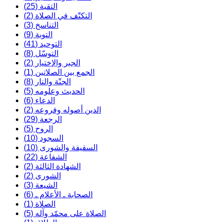
التقية (25)
التكتّف في الصلاة (2)
التناسخ (3)
التوبة (9)
التوحيد (41)
التوسّل (8)
الجبر والإختيار (2)
الجمع بين الصلاتين (1)
الجنّة والنار (8)
الحديث وعلومه (5)
الدعاء (6)
الدين أصوله وفروعه (2)
الرجعة (29)
الروح (5)
السجود (10)
السقيفة والشورى (10)
الشفاعة (22)
الشهادة الثالثة (2)
الشورى (2)
الشيعة (3)
الصحابة ـ الأعلام ـ (6)
الصلاة (1)
الصلاة على محمّد وآله (5)