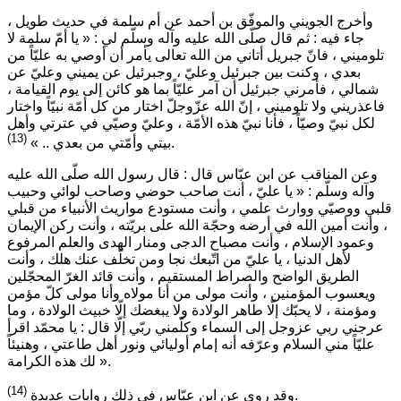
وأخرج الجويني والموفّق بن أحمد عن أم سلمة في حديث طويل ،
جاء فيه : ثم قال صلّى الله عليه وآله وسلّم لي :
« يا أمّ سلمة لا
تلوميني ، فانّ جبريل أتاني من الله تعالى يأمر أن أوصي به عليّاً من
بعدي ، وكنت بين جبرئيل وعليّ ، وجبرئيل عن يميني وعليّ عن
شمالي ، فأمرني جبرئيل أن آمر عليّاً بما هو كائن إلى يوم القيامة ،
فاعذريني ولا تلوميني ، إنّ الله عزّوجلّ اختار من كل أمّة نبيّاً واختار
لكل نبيّ وصيّاً ، فأنا نبيّ هذه الأمّة ، وعليّ وصيّي في عترتي وأهل
(13)
.
بيتي وأمّتي من بعدي .. »
وعن المناقب عن ابن عبّاس قال : قال رسول الله صلّى الله عليه
وآله وسلّم :
« يا عليّ ، أنت صاحب حوضي وصاحب لوائي وحبيب
قلبي ووصيّي ووارث علمي ، وأنت مستودع مواريث الأنبياء من قبلي
، وأنت أمين الله في أرضه وحجّة الله على بريّته ، وأنت ركن الإيمان
وعمود الإسلام ، وأنت مصباح الدجى ومنار الهدى والعلم المرفوع
لأهل الدنيا ، يا عليّ من اتّبعك نجا ومن تخلّف عنك هلك ، وأنت
الطريق الواضح والصراط المستقيم ، وأنت قائد الغرّ المحجّلين
ويعسوب المؤمنين ، وأنت مولى من أنا مولاه وأنا مولى كلّ مؤمن
ومؤمنة ، لا يحبّك إلّا طاهر الولادة ولا يبغضك إلّا خبيث الولادة ، وما
عرجني ربي عزوجل إلى السماء وكلّمني ربّي إلّا قال : يا محمّد اقرأ
عليّاً مني السلام وعرّفه أنه إمام أوليائي ونور أهل طاعتي ، وهنيئاً
.
لك هذه الكرامة »
(14)
.
وقد روي عن ابن عبّاس في ذلك روايات عديدة