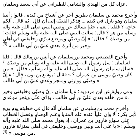
عزاه كل من الهندي والشامي للطبراني عن أبي سعيد وسلمان.
وأخرج محمد بن سليمان بطريق آخر عن أشياخ من كندة ، قالوا : أتينا
سلمان وهو نازل في كندة ... فذكر القصّة إلى أن قال : ثم قال : ألكم
حاجة ؟ فقلنا : نعم ، جئنا نسألك عن وصي النبي صلّى الله عليه وآله
وسلّم من هو ؟ قال : سألت النبي صلّى الله عليه وآله وسلّم فقلت :
من وصيك ؟ فقال :
« إنّ وصيّي وموضع سرّي وخليفتي في أهلي
(3)
.
وخير من أترك بعدي عليّ بن أبي طالب »
وأخرج القطيعي ومحمد بن سليمان عن أنس بن مالك قال : قلنا
لسلمان : سل رسول الله صلّى الله عليه وآله وسلّم من وصيّك ؟
فسأل سلمان رسول الله صلّى الله عليه وآله وسلّم ، فقال :
« من
كان وصيّ موسى بن عمران ؟ »
فقال : يوشع بن نون ، قال :
« إنّ
.
وصيّي ووارثي ومنجز وعدي عليّ بن أبي طالب »
وفي رواية عن ابن مردويه :
« يا سلمان ، إنّ وصيّي وخليفتي وخير
.
من أخلّفه بعدي عليّ بن أبي طالب ، يؤدّي عنّي وينجز موعدي »
وأخرج محمد بن سليمان عن سلمان أنّه قال في خطبته يوم بويع
لأبي بكر : ألا وإن علياً عنده علم المنايا وعلم الوصايا وفصل الخطاب
على منهاج هارون بن عمران ، إذ يقول محمد صلّى الله عليه وآله
وسلّم :
« يا علي أنت وليي ووصيي وخليفتي في أهلي بمنزلة هارون
(4)
.
من موسى »