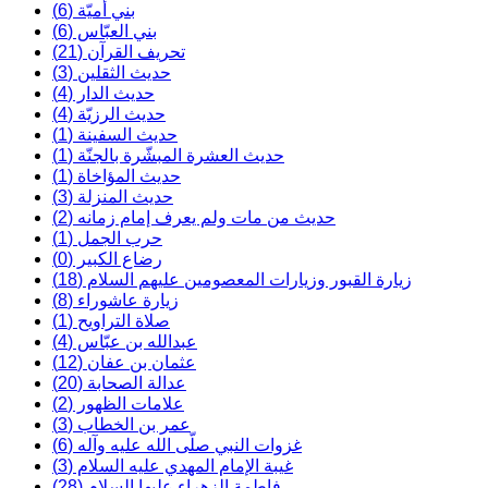
بني أميّة (6)
بني العبّاس (6)
تحريف القرآن (21)
حديث الثقلين (3)
حديث الدار (4)
حديث الرزيّة (4)
حديث السفينة (1)
حديث العشرة المبشّرة بالجنّة (1)
حديث المؤاخاة (1)
حديث المنزلة (3)
حديث من مات ولم يعرف إمام زمانه (2)
حرب الجمل (1)
رضاع الكبير (0)
زيارة القبور وزيارات المعصومين عليهم السلام (18)
زيارة عاشوراء (8)
صلاة التراويح (1)
عبدالله بن عبّاس (4)
عثمان بن عفان (12)
عدالة الصحابة (20)
علامات الظهور (2)
عمر بن الخطاب (3)
غزوات النبي صلّى الله عليه وآله (6)
غيبة الإمام المهدي عليه السلام (3)
فاطمة الزهراء عليها السلام (28)