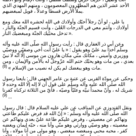
الأحد عشر الذين هم المطهّرون المعصومون ، ومنهم المهدي الذي
يملأ الأرض قسطاً وعدلاً ، فويل لمبغضيهم.
يا علي ، لو أنّ رجلاً أحبّك وأولادك في الله لحشره الله معك ومع
أولادك ، وأنتم معي في الدرجات العُلىٰ ، وأنت قسيم الجنّة والنار ،
.
تدخل محبّيك الجنّة ومبغضيك النار »
وعن أبي ذر الغفاري قال : رأيت رسول الله صلّى الله عليه وآله
وسلّم آخذاً بيد عليّ وهو يقول :
« يا عليّ أنت أخي وصفيّي ووصيّي
ووزيري وأميني ، مكانك منّي مكان هارون من موسى إلّا أنّه لا نبيّ
بعدي ، من مات وهو يحبّك ختم الله عزّوجلّ له بالأمن والإيمان ، ومن
(8)
.
مات وهو يبغضك لم يكن له نصيب من الإسلام »
وحكى عن مودّة القربى عن عتبة بن عامر الجهني قال : بايعنا رسول
الله صلّى الله عليه وآله وسلّم على قول أن لا إله إلّا الله وحده لا
شريك له ، وأنّ محمداً نبيّه وعليّاً وصيّه ، فأيّ من الثلاثة تركناه كفرنا
(9)
...
ونقل القندوزي عن المناقب عن علي عليه السلام قال : قال رسول
الله صلّى الله عليه وآله وسلّم :
« إنّ الله قد فرض عليكم طاعتي
ونهاكم عن معصيتي ، وفرض عليكم طاعة عليّ بعدي ونهاكم عن
معصيته ، وهو وصيّي ووارثي وهو منّي وأنا منه ، حبّه إيمان وبغضه
كفر ، محبه محبي ومبغضه مبغضي ، وهو مولى من أنا مولاه ، وأنا