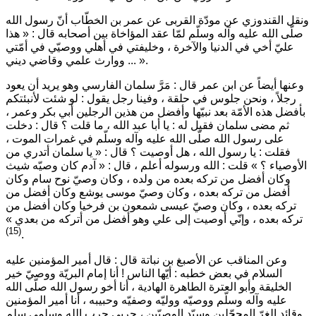
ونقل القندوزي عن مودّة القربى عن عمر بن الخطّاب أنّ رسول الله
صلّى الله عليه وآله وسلّم لمّا عقد المؤاخاة بين أصحابه قال :
« هذا
عليّ أخي في الدنيا والآخرة ، وخليفتي في أهلي ووصيّي في أمّتي
.
ووارث علمي وقاضي ديني ... »
وعنها أيضاً عن ابن عمر قال : مَرَّ سلمان الفارسي وهو يريد أن يعود
رجلاً ، ونحن جلوس في حلقة ، وفينا رجل يقول : لو شئت لأنبئتكم
بأفضل هذه الأمّة بعد نبيّها وأفضل من هذين الرجلين أبي بكر وعمر ،
ثم مضى سلمان فقيل له : يا أبا عبد الله ، ما قلت ؟ قال : دخلت
على رسول الله صلّى الله عليه وآله وسلّم في غمرات الموت ،
فقلت : يا رسول الله ، هل أوصيت ؟ قال :
« يا سلمان أتدري من
الأوصياء ؟ »
قلت : الله ورسوله أعلم ، قال :
« آدم كان وصيّه شيث
وكان أفضل من تركه بعده من ولده ، وكان وصيّ نوح سام وكان
أفضل من تركه بعده ، وكان وصيّ موسى يوشع وكان أفضل من
تركه بعده ، وكان وصيّ عيسى شمعون بن فرخيا وكان أفضل من
تركه بعده ، وإنّي أوصيت إلى علي وهو أفضل من أتركه من بعدي »
(15)
.
وعن المناقب عن الأصبغ بن نباتة قال : قال أمير المؤمنين عليه
السلام في بعض خطبه :
أيّها الناس ! أنا إمام البريّة ووصيّ خير
الخليقة وأبو العترة الطاهرة الهادية ، أنا أخو رسول الله صلّى الله
عليه وآله وسلّم ووصيّه ووليّه وصفيّه وحبيبه ، أنا أمير المؤمنين
وقائد الغرّ المحجّلين وسيّد الوصيّين ، حربي حرب الله وسلمي سلم