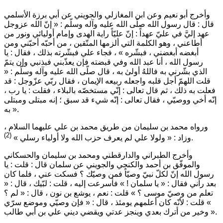
وأخرج أبو نعيم وعن ابن المغازلي والجويني عن أبي برزة الأسلمي
قال : قال رسول الله صلّى الله عليه وآله وسلّم :
« إنّ الله عزوجل
عهد إليَّ في عليّ عهداً : إنّ عليّاً راية الهدى وإمام أوليائي ونور من
أطاعني ، وهو الكلمة التي ألزمها المتّقين ، من أحبّه أحبّني ومن
أبغضه أبغضني ، فبشّره »
، فجاء علي فبشّرته بذلك ، فقال :
يا
رسول الله ، أنا عبد الله وفي قبضته فإن يعذّبني فبذنبي وإن يتمّ
الذي بشّرني به فاللهُ أولىٰ به
، قال صلّى الله عليه وآله وسلّم :
«
قلت اللهمّ أجل قلبه واجعله ربيعه الإيمان ، فقال ربّي عزّوجل : قد
فعلت به ذلك ، ثم قال تعالى : إنّي مستخصّه بالبلاء ، فقلت : يا رب ،
إنّه أخي ووصيّي ، فقال تعالى : إنّه شيء قد سبق ؛ إنه مبتلى ومبتلى
.
به »
ورواه محمد بن سليمان من طريق محمد بن علي عليهما السلام ،
(2)
.
وزاد :
« ولولا علي لم يعرف حزب الله ولا أولياء رسلي »
وأخرج الطبراني والدارقطني ومحمد بن سليمان والحسكاني
والموفّق بن أحمد والكنجي والجويني عن سلمان قال : قلت : يا
رسول الله إنّ لكلّ نبيّ وصيّاً فمن وصيّك ؟ فسكت عني ، فلما كان
بعد رآني فقال :
« يا سلمان ! »
فأسرعت إليه ، قلت : لبّيك ، قال :
«
تعلم من وصيّ موسى ؟ »
قلت : نعم ، يوشع بن نون ، قال :
« لم ؟
»
قلت : لأنّه كان أعلمهم يومئذ ، قال :
« فإن وصيّي وموضع سرّي
.
وخير من أترك بعدي وينجز عدتي ويقضي ديني علي بن أبي طالب »