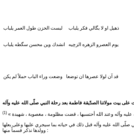
ذهيل او لا بگالي فكر يلباب
لبست الحزن طول العمر يلباب
يوم العصرو الزهره الزچيه
انشدك وين محسن سگطه يلباب
قد آن لولا عصرها ان توضعا
وضعت وراء الباب حملاً لم يكن
(1)
ه عليه وآله وعند الله أحتسبها ، قضت مظلومة ، مغصوبة ، شهيدة »
ي صلّى الله عليه وآله قبل ذلك في حياته بما سيجري عليها وعلى بعلها
وولدها نذكر قسماً منها :