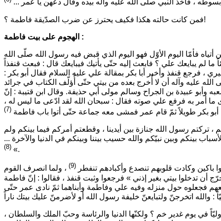
وطه ، فأخذ النبي صلّى الله عليه وآله بيده وقال دعهن يا عمر ...
فمن كانت حالته هكذا فكيف يحترز عن ضرب الصدّيقة فاطمة ؟!
الهجوم على بيت فاطمة :
ياه فأمّا اليوم الأوّل فهو اليوم الذي قبض فيه رسول الله صلّى الله
ً ما لم يبايعك علي ؟ فابعث إليه حتّى يأتيك فيبايعك قال : فبعث قنفذاً
غيري
، فرجع قنفذ وأخبر أبا بكر بمقالة علي عليه السلام فقال أبو بكر :
الله عليه وآله أن لا أُخرج بعده من بيتي حتّى أُؤلّف الكتاب في جرائد
ه وأبو عبيدة بن الجراح وسالم مولى أبي حذيفة. وقال ابن قتيبة : إنّ
دّی ما أمر به فرفع علي صوته فقال :
سبحان الله لقد ادّعى ما ليس له
،
(7)
أبو بكر طويلاً ثمّ قام عمر فمشى معه جماعة حتّى أتوا باب فاطمة
 ، تركتم رسول الله جنازة بين أيدينا ، وقطعتم أمركم فيما بينكم ولم
أسباب بينكم وبين نبيّكم والله حسيب بيننا وبينكم في الدنيا والآخرة ...
(8)
»
.
(9)
وا باكين وكادت قلوبهم تنصدع وأكبادهم تنفطر
، ولما انصرف القوم
رّج أن تدخلوا بيتي بغير إذني »
فرجعوا وثبت قنفذ ، فقالوا : إنّ فاطمة
 معهم فجعلوه حول منزله وفيه علي وفاطمة وأبناهما ثمّ نادى عمر حتّى
ّاً في يوم غدير خم ؟ ولكنّها الدنيا والرئاسة وحبّ الملك والسلطان ،