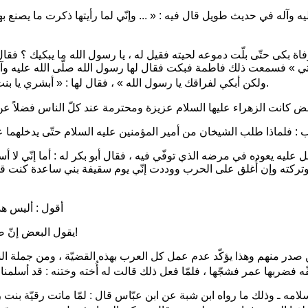
ليه وآله في حديث طويل قال فيه :
« ... وإنّي لما رأيتها ذكرت ما يصنع 
فاة بكى حتّى بلّت دموعه لحيته فقيل له ، يا رسول الله ما يبكيك ؟ فقال
تي »
فسمعت ذلك فاطمة فبكت فقال لها رسول الله صلّى الله عليه وآل
.
ولكن أبكي لفراقك يا رسول الله »
، فقال لها :
« أبشري يا بنت
ض كانت الزهراء عليها السلام عزيزة ومحترمة عند كلّ الناس فضلاً عن ال
ليه يعوده في مرضه الذي توفّي فيه ، فقال أبو بكر له : أما إنّي لا أسىٰ
وتركته وإن أُغلق على الحرب ووددت إنّي يوم سقيفة بني ساعدة كنت قذ
أقول : أليس هذ
يقول البعض إنّ ضرب المرأة كان عاراً عند العرب فكيف يمكن تصوّر ضربهم لفاطمة ؟!
من صدر منهم وهذا يؤكّد عدم عمل كل العرب بهذه القضيّة ، ومن جملة ا
فّه فضربها عمر فشجّها ، فلمّا فعل ذلك قالت له أُخته وختنه : قد أسلمن
مه ـ وذلك ما رواه ابن شبة عن ابن عبّاس قال : لمّا ماتت رقيّة بنت ر