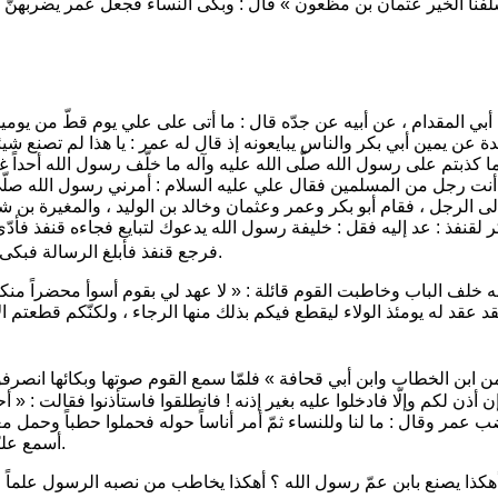
لفنا الخير عثمان بن مظعون »
قال : وبكى النساء فجعل عمر يضربهنّ بس
 المقدام ، عن أبيه عن جدّه قال : ما أتى على علي يوم قطّ من يومين أت
ة عن يمين أبي بكر والناس يبايعونه إذ قال له عمر : يا هذا لم تصنع شيئا
 كذبتم على رسول الله صلّى الله عليه وآله ما خلّف رسول الله أحداً 
ّما أنت رجل من المسلمين فقال علي عليه السلام :
أمرني رسول الله صلّى 
 الرجل ، فقام أبو بكر وعمر وعثمان وخالد بن الوليد ، والمغيرة بن شعب
بكر لقنفذ : عد إليه فقل : خليفة رسول الله يدعوك لتبايع فجاءه قنفذ فأ
.
فرجع قنفذ فأبلغ الرسالة فبكى 
له خلف الباب وخاطبت القوم قائلة :
« لا عهد لي بقوم أسوأ محضراً منكم
 لقد عقد له يومئذ الولاء ليقطع فيكم بذلك منها الرجاء ، ولكنّكم قطعتم ال
 من ابن الخطاب وابن أبي قحافة »
فلمّا سمع القوم صوتها وبكائها انصرف
أذن لكم وإلّا فادخلوا عليه بغير إذنه ! فانطلقوا فاستأذنوا فقالت :
« أح
ضب عمر وقال : ما لنا وللنساء ثمّ أمر أناساً حوله فحملوا حطباً وحمل
أسمع عليّاً : والله اتخرجنّ ولتبايعنّ خليفة رسول الله أو لأضرمنّ عليك بيتك ناراً.
أهكذا يصنع بابن عمّ رسول الله ؟ أهكذا يخاطب من نصبه الرسول علماً ولي