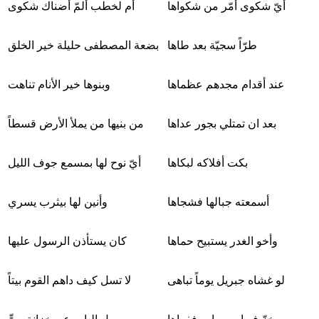
أيّ شكوى أمّر من شكواها
أم لخطب ألمّ أضناك شكوى
طرّاً سجيّة بعد طاها
بضعة المصطفى حليلة خير الخلق
عند أقدام مجدهم عظماها
وبنوها خير الأنام تناهت
بعد ان تمتلي بجور عداها
من بنيها من يملأ الأرض قسطاً
بكت أفلاكه لبكاها
أيّ نوح لها بمسمع جوف الليل
أسمعته جبالها فشجاها
وأنين لها بيثرب يسري
وأخو الغدر يستبيح حماها
كان يستأذن الرسول عليها
لو غشاه جبريل يوماً تباهی
لا تسل كيف داهم القوم بيتاً