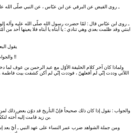
1 ـ روى الفيض عن البرقي عن ابن عبّاس ، عن النبي صلّى الله ع
2 ـ روى ابن عبّاس قال : لمّا حضرت رسول الله صلّى الله عليه وآله الو
ابنتي وقد ظلمت بعدي وهي تنادي : يا أبتاه يا أبتاه فلا يعينها أحد من أُمّ
يقول البع
والجواب : فلماذا طلب الشيخان من أمير المؤمنين عليه السلام حتّى يدخلهما على ابنة رسول الله صلّى الله عليه وآله ليعتذرا منها حتّى ترضى عنهما !!
ولماذا كان آخر كلام الخليفة الأوّل مع عبد الرحمن بن عوف لما دخل ع
اللآتي وددت إنّي لم أفعلهنّ ، فوددت إنّي لم أكن كشفت بيت فاطمة 
والجواب : نقول إذا كان ذلك صحيحاً فإنّ التأريخ قد دوّن بعض ذلك ل
؟ ـ وكان ذلك قبل إسلام عمر ـ.
بن زيد قامت إليه أُخته لتك
ومن جملة الشواهد ضرب عمر النساء على عهد النبي ـ أيّ بعد إسلا