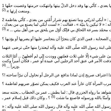
بها بعدي ، كأنّي بها وقد دخل الذلّ بيتها وانتهكت حرمتها وغصبت حقّها
(2)
.
ومنعت إرثها »
 :
« أبكي لذريّتي وما تصنع بهم شرار أُمّتي من بعدي ، كأنّي بفاطمة
ه : «
لا تبكين يا بنيّة »
، فقالت :
« لست أبكي لما يصنع بي من بعدك ،
(3)
 محمّد بسرعة اللحاق بي فإنّك أوّل من يلحق بي من أهل بيتي ... »
صحابة ، فمن الذي كان يتجرّأ أن يتجاسر عليها أو يضربها أو يؤذيها ؟
 على شيء إلّا على ثلاث فعلتهن ووددت إنّي لم أفعلهنّ ... أمّا الثلاث
فت الأمر في عنق أحد الرجلين أبي عبيدة أو عمر ، فكان أميراً وكنت
(4)
.
وزيراً ...
ا اعتراف صريح إذن لماذا ندافع عن الرجل أو نحاول أن نبرّأ ساحته !؟
لشواهد ما رواه الجزري قال : لما بطش ـ عمر بن الخطاب ـ بختنه سعد
(5)
ا وآمنّا بالله ورسوله فاصنع ما شئت
سول الله صلّى الله عليه وآله قال رسول الله صلى الله عليه وآله :
«
(6)