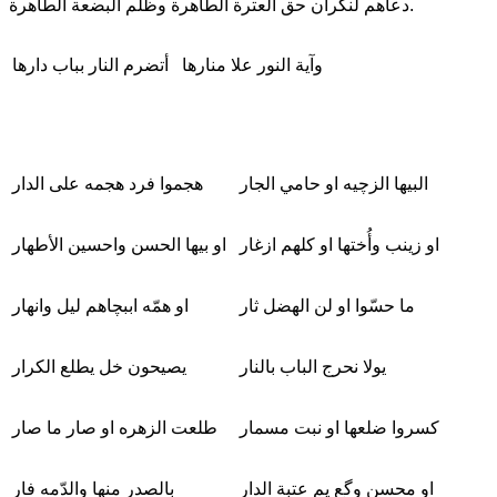
دعاهم لنكران حق العترة الطاهرة وظلم البضعة الطاهرة.
وآية النور علا منارها
أتضرم النار بباب دارها
البيها الزچيه او حامي الجار
هجموا فرد هجمه على الدار
او زينب وأُختها او كلهم ازغار
او بيها الحسن واحسين الأطهار
ما حسّوا او لن الهضل ثار
او همّه اببچاهم ليل وانهار
يولا نحرج الباب بالنار
يصيحون خل يطلع الكرار
كسروا ضلعها او نبت مسمار
طلعت الزهره او صار ما صار
او محسن وگع يم عتبة الدار
بالصدر منها والدّمه فار