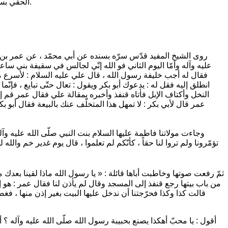
.
ألحقي بس
روى الشيخ المفيد قدّس سرّه بسنده عن أبي محمّد ، عن عمر بن أبي
عليه وآله وأمّا اليوم الثاني فو الله إنّي لجالس في سقيفة بني ساعد
فقال له أجب خليفة رسول الله ، قال علي عليه السلام :
لأسرع ما
انطلق إليه فقل له : يدعوك أبو بكر ويقول : تعال حتّى تبايع ، فإن
النخل وأكتاف الإبل
فأتاه قنفذ وأخبره بمقالة علي فقال عمر قم إلى
عمر قال لأبي بكر : لا تمهل هذا المتخلّف عنك بالبيعة فقال أبو 
وجاءت مولاتنا فاطمة عليها السلام بنت النبي صلّى الله عليه وآ
تؤمّرونا ولم تروا لنا حقاً ، كأنّكم لم تعلموا ، قال يوم غدير خم والله
ثمّ رفعت صوتها وخاطبت أباها قائلة :
« يا رسول الله ماذا لقينا بعدك
من باب بيتها رجع قنفذ إلى المسجد وقال لم يأذن لنا فقال عمر : هو إن 
قالت كذا وكذا فحرّجتنا أن ندخل عليها البيت بغير إذن منها ، فغ
أقول : يا محبّ أهكذا يصنع بحبيبة رسول الله صلّى الله عليه وآله ؟ 