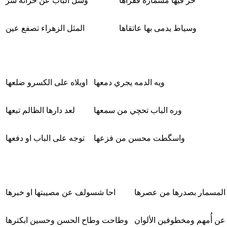
خزّ فيها مسماره ففراها
وسل الباب عن خزانة سرٍّ
وسياط يدمى بها عاتقاها
المثل الزهراء تصفع عين
ويه الدمه يجري دمعها
اويلاه على الكسرو ضلعها
وره الباب تحچي من سمعها
لعد دارها الظالم تبعها
واسگطت محسن من فزعها
توجه على الباب او دفعها
 المسمار بصدرها من عصرها
احا شسولف عن مصيبتها او خبرها
عن أُمهم ومخطوفين الألوان
وطاحت وطاح الحسن وحسين ابكترها