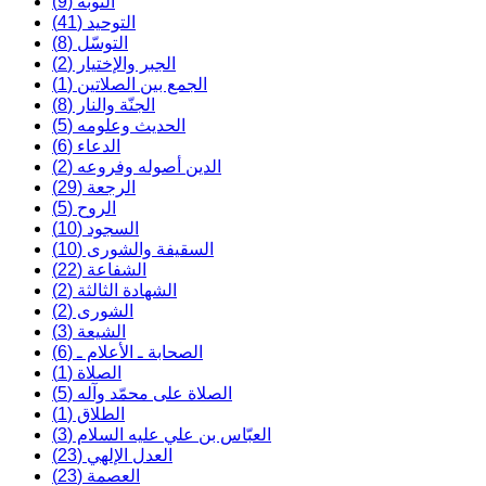
التوبة (9)
التوحيد (41)
التوسّل (8)
الجبر والإختيار (2)
الجمع بين الصلاتين (1)
الجنّة والنار (8)
الحديث وعلومه (5)
الدعاء (6)
الدين أصوله وفروعه (2)
الرجعة (29)
الروح (5)
السجود (10)
السقيفة والشورى (10)
الشفاعة (22)
الشهادة الثالثة (2)
الشورى (2)
الشيعة (3)
الصحابة ـ الأعلام ـ (6)
الصلاة (1)
الصلاة على محمّد وآله (5)
الطلاق (1)
العبّاس بن علي عليه السلام (3)
العدل الإلهي (23)
العصمة (23)