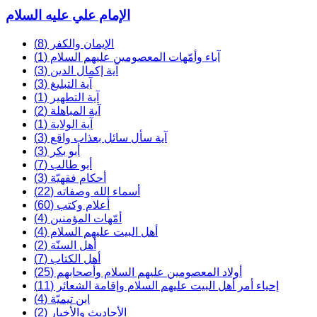
الإمام علي عليه السلام
الإيمان والكفر (8)
آباء وأمّهات المعصومين عليهم السلام (1)
آية إكمال الدين (3)
آية التبليغ (3)
آية التطهير (1)
آية المباهلة (2)
آية الولاية (1)
آية سأل سائل بعذاب واقع (3)
أبو بكر (3)
أبو طالب (7)
أحكام فقهيّة (3)
أسماء الله وصفاته (22)
أعلام وكتب (60)
أمّهات المؤمنين (4)
أهل البيت عليهم السلام (4)
أهل السنّة (2)
أهل الكتاب (7)
أولاد المعصومين عليهم السلام وأصحابهم (25)
إحياء أمر أهل البيت عليهم السلام وإقامة الشعائر (11)
ابن تيميّة (4)
الأحاديث والأخبار (2)