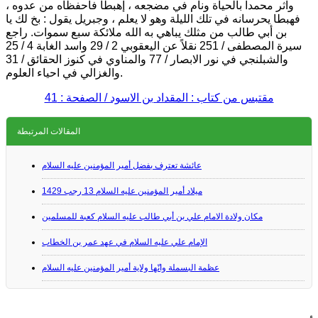
وآثر محمداً بالحياة ونام في مضجعه ، إهبطا فاحفظاه من عدوه ،
فهبطا يحرسانه في تلك الليلة وهو لا يعلم ، وجبريل يقول : بخ لك يا
بن أبي طالب من مثلك يباهي به الله ملائكة سبع سموات. راجع
سيرة المصطفى / 251 نقلاً عن اليعقوبي 2 / 29 واسد الغابة 4 / 25
والشبلنجي في نور الابصار / 77 والمناوي في كنوز الحقائق / 31
والغزالي في احياء العلوم.
مقتبس من كتاب : المقداد بن الاسود / الصفحة : 41
المقالات المرتبطة
عائشة تعترف بفضل أمير المؤمنين عليه السلام
ميلاد أمير المؤمنين عليه السلام 13 رجب 1429
مكان ولادة الامام علي بن أبي طالب عليه السلام كعبة للمسلمين
الإمام علي عليه السلام في عهد عمر بن الخطاب
عظمة البسملة وانّها ولاية أمير المؤمنين عليه السلام