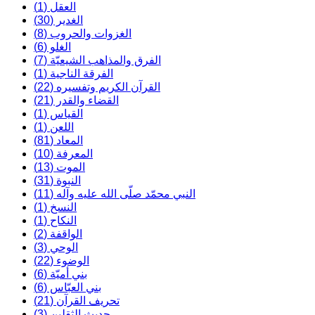
العقل (1)
الغدير (30)
الغزوات والحروب (8)
الغلو (6)
الفرق والمذاهب الشيعيّة (7)
الفرقة الناجية (1)
القرآن الكريم وتفسيره (22)
القضاء والقدر (21)
القياس (1)
اللعن (1)
المعاد (81)
المعرفة (10)
الموت (13)
النبوة (31)
النبي محمّد صلّى الله عليه وآله (11)
النسخ (1)
النكاح (1)
الواقفة (2)
الوحي (3)
الوضوء (22)
بني أميّة (6)
بني العبّاس (6)
تحريف القرآن (21)
حديث الثقلين (3)