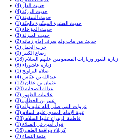
حديث الدار (4)
حديث الرزيّة (4)
حديث السفينة (1)
حديث العشرة المبشّرة بالجنّة (1)
حديث المؤاخاة (1)
حديث المنزلة (3)
حديث من مات ولم يعرف إمام زمانه (2)
حرب الجمل (1)
رضاع الكبير (0)
زيارة القبور وزيارات المعصومين عليهم السلام (18)
زيارة عاشوراء (8)
صلاة التراويح (1)
عبدالله بن عبّاس (4)
عثمان بن عفان (12)
عدالة الصحابة (20)
علامات الظهور (2)
عمر بن الخطاب (3)
غزوات النبي صلّى الله عليه وآله (6)
غيبة الإمام المهدي عليه السلام (3)
فاطمة الزهراء عليها السلام (28)
قول آمين في الصلاة (1)
كربلاء وواقعة الطف (16)
متعة النساء (7)