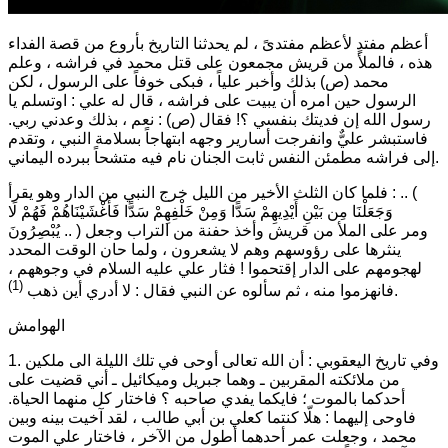
أعظم مفتدٍ لأعظم مفتدىً ، لم يحدثنا التاريخ بأروع من قصة الفداء
هذه ، فالملأ من قريش مجمعون على قتل محمد في فراشه ، وعلم
محمد (ص) بذلك وأخبر علياً ، فبكى خوفاً على الرسول ، لكن
الرسول حين امره أن يبيت على فراشه ، قال له علي :
اوتسلم يا
رسول الله إن فديتك بنفسي ؟!
فقال (ص) :
نعم ، بذلك وعدني ربي.
فاستبشر عليٌّ وانفرجت أسارير وجهه ابتهاجاً بسلامة النبي ، وتقدم
إلى فراشه مطمئن النفس ثابت الجنان نام فيه متشحاً ببرده اليماني.
(
فلما كان الثلث الأخير من الليل خرج النبي من الدار وهو يقرأ : ..
وَجَعَلْنَا مِن بَيْنِ أَيْدِيهِمْ سَدًّا وَمِنْ خَلْفِهِمْ سَدًّا فَأَغْشَيْنَاهُمْ فَهُمْ لَا
ومر على الملأ من قريش وأخذ حفنة من التراب وجعل
يُبْصِرُونَ ‎.. )
ينثرها على رؤوسهم وهم لا يشعرون ، ولما حان الوقت المحدد
لهجومهم على الدار إقتحموا ! فثار علي عليه السلام في وجوههم ،
(1)
.
فانهزموا منه ، ثم سألوه عن النبي فقال :
لا أدري أين ذهب
الهوامش
1. وفي تاريخ اليعقوبي : أن الله تعالى أوحى في تلك الليلة الى ملكين
من ملائكته المقربين ـ وهما جبريل وميكائيل ـ أني قضيت على
أحدكما بالموت ؛ فايكما يفدي صاحبه ؟ فاختار كل منهما الحياة.
فاوحى إليهما : هلّا كنتما كعلي بن أبي طالب ، لقد آخيت بينه وبين
محمد ، وجعلت عمر أحدهما أطول من الآخر ، فاختار علي الموت