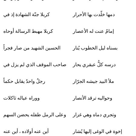
دمها خلّدت بها الأحرار
كربلا جنّة الشهادة إذ في
إمامٌ عنت له الأعصار
كربلا مهبط الرسالة أوحاه
بسناه ليل الخطوب يُنار
الحسين الشهيد من صار فجراً
درسه كلُّ عبقري يحار
صاحب الموقف الذي لم يزل في
ملأ البيد جيشه الجرّار
رجلٌ واحدٌ يقابل حكماً
وحواليه ترقد الأنصار
ووراه عياله ثاكلات
وتجري دماه وهي غزار
وعلى الرمل طفله يحضن السهم
إخوة في الوغى إليها يُشار
أين عنه أولاده ، أين عنه