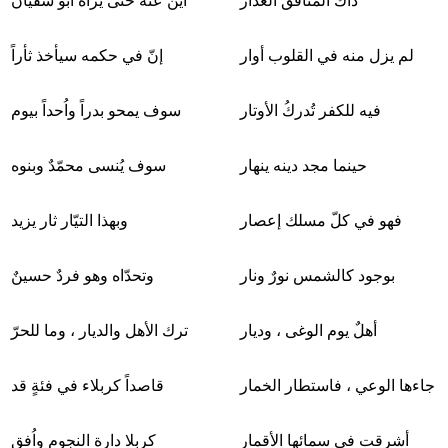
ذاك المنافق الغدّار
أين عنه حتّى يراه أبو سفيان
لم يزل منه في القلوب أوار
إنّ في حكمه سيأخذ ثأراً
فيه للكفر تُدركُ الأوتار
سوف يمحو بدراً واُحداً بيوم
حينما مجد دينه ينهار
سوف يُنسى محمّدٌ وبنوه
فهو في كلّ مسلك إعصار
وبهذا التيّار ثار يزيد
بوجود كالشمس نورٌ ونار
وتحدّاه وهو فردٌ حسينٌ
أهلٌ يوم الوغى ، وديار
ترك الأهل والديار ، وما للحرّ
جاءها الوعي ، فاستطار الخمار
قاصداً كربلاء في فئةٍ قد
أشرقت في سمائها الأقمار
كربلا دارة النجوم واُفق