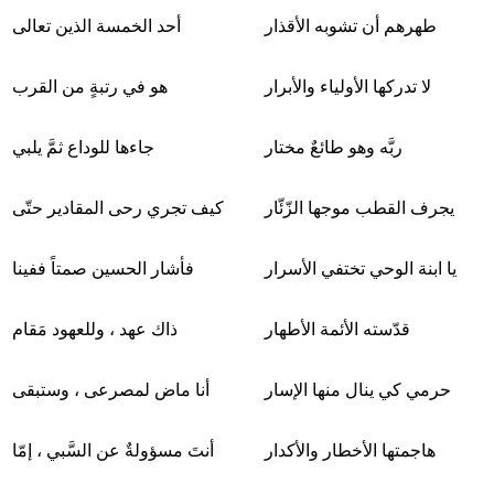
طهرهم أن تشوبه الأقذار
أحد الخمسة الذين تعالى
لا تدركها الأولياء والأبرار
هو في رتبةٍ من القرب
ربَّه وهو طائعٌ مختار
جاءها للوداع ثمَّ يلبي
يجرف القطب موجها الزّئّار
كيف تجري رحى المقادير حتّى
يا ابنة الوحي تختفي الأسرار
فأشار الحسين صمتاً ففينا
قدّسته الأئمة الأطهار
ذاك عهد ، وللعهود مَقام
حرمي كي ينال منها الإسار
أنا ماض لمصرعى ، وستبقى
هاجمتها الأخطار والأكدار
أنتَ مسؤولةٌ عن السَّبي ، إمّا