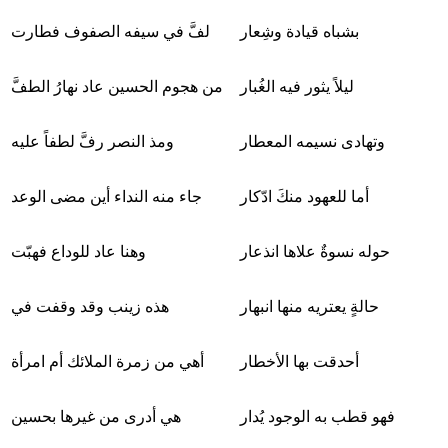
بشباه قيادة وشِعار
لفَّ في سيفه الصفوف فطارت
ليلاً يثور فيه الغُبار
من هجوم الحسين عاد نهارُ الطفَّ
وتهادى نسيمه المعطار
ومذ النصر رفَّ لطفاً عليه
أما للعهود منكَ ادّكار
جاء منه النداء أين مضى الوعد
حوله نسوةٌ علاها انذعار
وهنا عاد للوداع فهبّت
حالةٍ يعتريه منها انبهار
هذه زينب وقد وقفت في
أحدقت بها الأخطار
أهي من زمرة الملائك أم امرأة
فهو قطب به الوجود يُدار
هي أدرى من غيرها بحسين