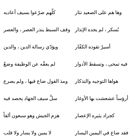
وها هم على الصعيد نثار
كلّهم صرّعوا بسيف أعاديه
بُسكر ، لم يجده الإنذار
وقف السبط ينذر العصر ، والعصر
أسيرٌ تقوده الكفّار
ويؤدّي رسالة الدين ، والدين
فيه تمحى ، وتسقط الأدوار
لم يعقْه عن الوظيفة وضعٌ
هواها التوجيه والتذكار
ومذ القول ضاع فيها ، ولم يصرع
أرؤساً عشعشت بها الأوغار
سلَّ سيف الجهاد يحصد فيه
كجراد يثيره الإعصار
هزم الجيش وهو سبعون ألفاً
فقد ضاع في اليمين اليسار
لا يمين ولا يسار ولا قلب