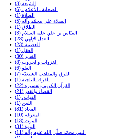
الشيعة (3)
الصحابة ـ الأعلام ـ (6)
الصلاة (1)
الصلاة على محمّد وآله (5)
الطلاق (1)
العبّاس بن علي عليه السلام (3)
العدل الإلهي (23)
العصمة (23)
العقل (1)
الغدير (30)
الغزوات والحروب (8)
الغلو (6)
الفرق والمذاهب الشيعيّة (7)
الفرقة الناجية (1)
القرآن الكريم وتفسيره (22)
القضاء والقدر (21)
القياس (1)
اللعن (1)
المعاد (81)
المعرفة (10)
الموت (13)
النبوة (31)
النبي محمّد صلّى الله عليه وآله (11)