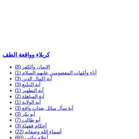
كربلاء وواقعة الطف
الإيمان والكفر (8)
آباء وأمّهات المعصومين عليهم السلام (1)
آية إكمال الدين (3)
آية التبليغ (3)
آية التطهير (1)
آية المباهلة (2)
آية الولاية (1)
آية سأل سائل بعذاب واقع (3)
أبو بكر (3)
أبو طالب (7)
أحكام فقهيّة (3)
أسماء الله وصفاته (22)
أعلام وكتب (60)