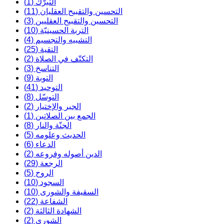
التبرّك (1)
التحسين والتقبيح العقليان (11)
التحسين والتقبيح العقليين (3)
التربة الحسينيّة (10)
التشبيه والتجسيم (4)
التقية (25)
التكتّف في الصلاة (2)
التناسخ (3)
التوبة (9)
التوحيد (41)
التوسّل (8)
الجبر والإختيار (2)
الجمع بين الصلاتين (1)
الجنّة والنار (8)
الحديث وعلومه (5)
الدعاء (6)
الدين أصوله وفروعه (2)
الرجعة (29)
الروح (5)
السجود (10)
السقيفة والشورى (10)
الشفاعة (22)
الشهادة الثالثة (2)
الشورى (2)