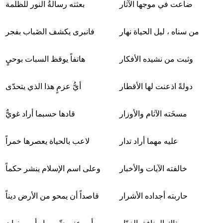
ضاعت في موجها الآثار
بعثته رسالةُ النور للظلمة
من سناه ، ليل الحياة نهار
فانبرى يكشف الضَباب بفجر
وثبت من نشيده الأفكار
هاتفاً يوقظ السبات بوحيٍ
دولةً اذعنت لها الأقطار
أيُّ عزمٍ هذا الذي يتحدّى
مسخَته الآثام والأوزار
قادها حسبما أراد غويٌّ
عليه مهما أراد تدار
لاعب بالحياة يعصرها خمراً
خالفته الآيات والأخبار
وعلى اسم الإسلام ينشر حكماً
حاربته أجداده الأشرار
قاصداً أن يمحو من الأرض ديناً