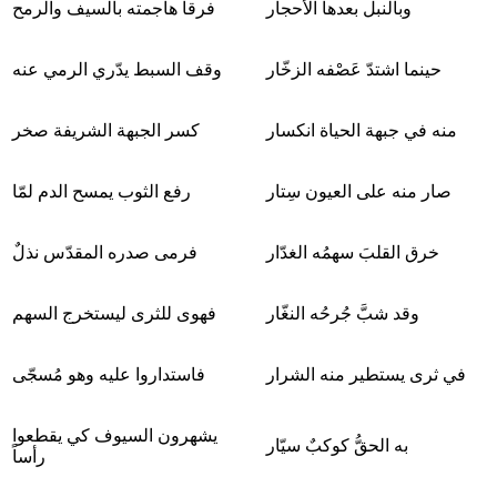
وبالنبل بعدها الأحجار
فرقاً هاجمته بالسيف والرمح
حينما اشتدّ عَصْفه الزخّار
وقف السبط يدّري الرمي عنه
منه في جبهة الحياة انكسار
كسر الجبهة الشريفة صخر
صار منه على العيون سِتار
رفع الثوب يمسح الدم لمّا
خرق القلبَ سهمُه الغدّار
فرمى صدره المقدّس نذلٌ
وقد شبَّ جُرحُه النغّار
فهوى للثرى ليستخرج السهم
في ثرى يستطير منه الشرار
فاستداروا عليه وهو مُسجّى
يشهرون السيوف كي يقطعوا
به الحقُّ كوكبٌ سيّار
رأساً