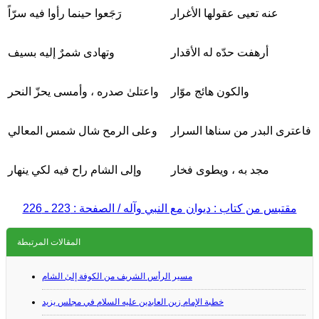
عنه تعيى عقولها الأغرار
رَجَعوا حينما رأوا فيه سرّاً
أرهفت حدّه له الأقدار
وتهادى شمرٌ إليه بسيف
والكون هائج موّار
واعتلىٰ صدره ، وأمسى يحزّ النحر
فاعترى البدر من سناها السرار
وعلى الرمح شال شمس المعالي
مجد به ، ويطوى فخار
وإلى الشام راح فيه لكي ينهار
مقتبس من كتاب : ديوان مع النبي وآله / الصفحة : 223 ـ 226
المقالات المرتبطة
مسير الرأس الشريف من الكوفة إلىٰ الشام
خطبة الإمام زين العابدين عليه السلام في مجلس يزيد