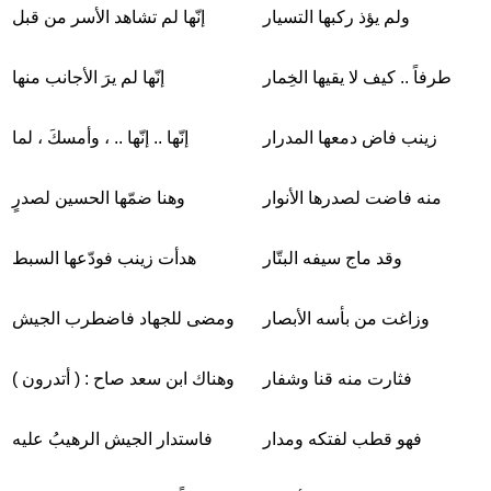
ولم يؤذ ركبها التسيار
إنّها لم تشاهد الأسر من قبل
طرفاً .. كيف لا يقيها الخِمار
إنّها لم يرَ الأجانب منها
زينب فاض دمعها المدرار
إنّها .. إنّها .. ، وأمسكَ ، لما
منه فاضت لصدرها الأنوار
وهنا ضمّها الحسين لصدرٍ
وقد ماج سيفه البتّار
هدأت زينب فودّعها السبط
وزاغت من بأسه الأبصار
ومضى للجهاد فاضطرب الجيش
فثارت منه قنا وشفار
وهناك ابن سعد صاح : ( أتدرون )
فهو قطب لفتكه ومدار
فاستدار الجيش الرهيبُ عليه