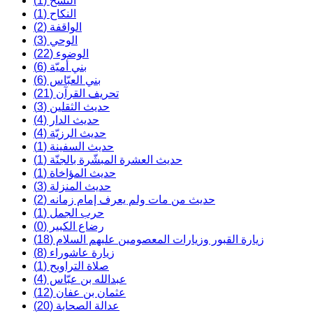
النسخ (1)
النكاح (1)
الواقفة (2)
الوحي (3)
الوضوء (22)
بني أميّة (6)
بني العبّاس (6)
تحريف القرآن (21)
حديث الثقلين (3)
حديث الدار (4)
حديث الرزيّة (4)
حديث السفينة (1)
حديث العشرة المبشّرة بالجنّة (1)
حديث المؤاخاة (1)
حديث المنزلة (3)
حديث من مات ولم يعرف إمام زمانه (2)
حرب الجمل (1)
رضاع الكبير (0)
زيارة القبور وزيارات المعصومين عليهم السلام (18)
زيارة عاشوراء (8)
صلاة التراويح (1)
عبدالله بن عبّاس (4)
عثمان بن عفان (12)
عدالة الصحابة (20)