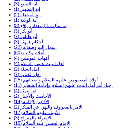
آية التبليغ (3)
آية التطهير (1)
آية المباهلة (2)
آية الولاية (1)
آية سأل سائل بعذاب واقع (3)
أبو بكر (3)
أبو طالب (7)
أحكام فقهيّة (3)
أسماء الله وصفاته (22)
أعلام وكتب (60)
أمّهات المؤمنين (4)
أهل البيت عليهم السلام (4)
أهل السنّة (2)
أهل الكتاب (7)
أولاد المعصومين عليهم السلام وأصحابهم (25)
إحياء أمر أهل البيت عليهم السلام وإقامة الشعائر (11)
ابن تيميّة (4)
الأحاديث والأخبار (2)
الأذان والإقامة (14)
الأمر بالمعروف والنهي عن المنكر (2)
الأنبياء عليهم السلام (17)
الإسراء والمعراج (3)
الإمام الحسن عليه السلام (15)