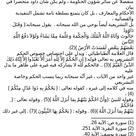
منفصلاً عن سائر شؤون الحكومة ، ولم يكن شأن داود منحصراً في
بيان
الأحكام والمعارف ، بل كان يتمتع بسلطة تامة تشمل التنفيذية
والقضائية ،
بل التشريعية أيضاً بوحي من الله سبحانه . يقول سبحانه:{ وَقَتَلَ
دَاوُودُ
جَالُوتَ وَآتَاهُ اللَّهُ الْمُلْكَ وَالْحِكْمَةَ وَعَلَّمَهُ مِمَّا يَشَاءُ وَلَوْلاَ دَفْعُ اللَّهِ
النَّاسَ
بَعْضَهُمْ بِبَعْضٍ لَفَسَدَتْ الأَرْضُ }(2).
قال العلامة الطباطبائي : ويدل على اختصاص خصوص الحكم
التشريعي به تعالى قوله:{ إِنِ الْحُكْمُ إِلاَّ لِلَّهِ أَمَرَ أَلاَّ تَعْبُدُوا إِلاَّ إِيَّاهُ ذَلِكَ
الدِّينُ الْقَيِّمُ }(3) .. فالحكم لله لا يشاركه فيه غيره على ظاهر ما يدل
عليه
غير واحد من الآيات ، غير أنّه سبحانه ربما ينسب الحكم وخاصة
التشريعي
منه في كلامه إلى غيره ، كقوله تعالى : { يَحْكُمُ بِهِ ذَوَا عَدْلٍ مِنْكُمْ }
(4) ،
وقوله للنبيّ :{وَأَنْ احْكُمْ بَيْنَهُمْ بِمَا أَنزَلَ اللَّهُ }(5) . وقوله تعالى : { ِ
فَاحْكُمْ
بَيْنَهُمْ بِمَا أَنزَلَ اللَّهُ }(6) . وقوله : { يَحْكُمُ بِهَا النَّبِيُّونَ }(7) . إلى غير ذلك
ــــــــــــــــــــــــــــ
(1) سورة ص: الآية 26.
(2) سورة البقرة: الآية 251.
(3) سورة يوسف: الآية 40.