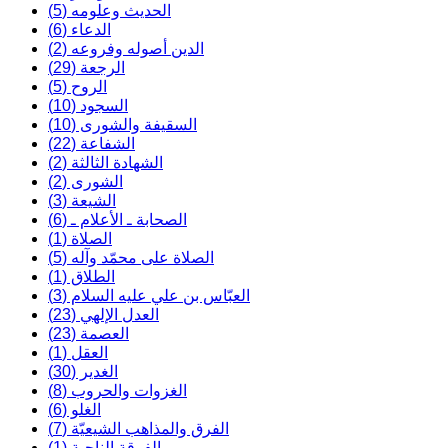
الحديث وعلومه (5)
الدعاء (6)
الدين أصوله وفروعه (2)
الرجعة (29)
الروح (5)
السجود (10)
السقيفة والشورى (10)
الشفاعة (22)
الشهادة الثالثة (2)
الشورى (2)
الشيعة (3)
الصحابة ـ الأعلام ـ (6)
الصلاة (1)
الصلاة على محمّد وآله (5)
الطلاق (1)
العبّاس بن علي عليه السلام (3)
العدل الإلهي (23)
العصمة (23)
العقل (1)
الغدير (30)
الغزوات والحروب (8)
الغلو (6)
الفرق والمذاهب الشيعيّة (7)
الفرقة الناجية (1)