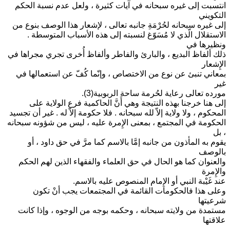
انتسبت إلى غيره سبحانه في آيات كثيرة ، ولعل عدم نسبة الحكم
التكويني
إلى غيره سبحانه لحُرْمَةِ جانبه تعالى ، لإشعار هذا الوصف بنوع من
الاستقلال الّذي لا مُسَوّغ لنسبته إلى هذه الأسباب المتوسطة .
ونظيرها في
ذلك ألفاظ البديع ، والبارئ والفاطر وألفاظ أُخرى تجري مجراها في
الإِشعار
بمعاني تنبئ عن نوع من الاختصاص ، وإنّما كُفّ عن استعمالها في
غير
مورده تعالى رعاية لحُرمة ساحة الربوبية(3).
إلى هنا خرجنا بهذه النتيجة وهي أَنَّ الحاكمية فرع الولاية على
المحكوم ، ولا ولاية إلاّ لله سبحانه . فلا حكومة إلاّ له . غير أن تجسيد
الحكومة في المجتمع ، بمعنى الإِمرة عليه ، ليس من شؤونه سبحانه
، بل
يقوم به المأذون من جانبه إمَّا بالاسم كما مرَّ في حق داود ، أو
بالوصف
والعنوان كما هو الحال في حق العلماء والفقهاء الذين لهم الحكم
والإِمرة
عند غَيْبة النبي أو الإِمام المنصوص عليه بالاسم.
وعلى هذا فالحكومات القائمة في المجتمعات يجب أنْ تكون
شرعيتها
مستمدة من ولايته سبحانه ، وحكمه بوجه من الوجوه ، وإذا كانت
علاقتها
ــــــــــــــــــــــــــــ