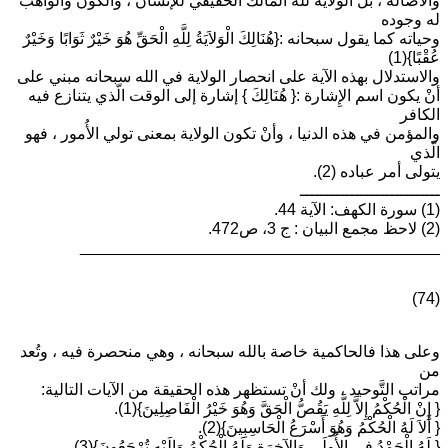
والأصالة ، بل الولاية لله المالك الحقيقي للإنسان ، والكون والواهب
له وجوده
وحياته كما يقول سبحانه :{هُنَالِكَ الْوَلاَيَةُ لِلَّهِ الْحَقِّ هُوَ خَيْرٌ ثَوَابًا وَخَيْرٌ
عُقْبًا}(1)
والاستدلال بهذه الآية على انحصار الولاية في الله سبحانه مبني على
أنْ يكون اسم الإِشارة :{ هُنَالِكَ } إشارة إلى الوقت الّذي يتنازع فيه
الكافر
والمؤمن في هذه الدنيا ، وأنْ تكون الولاية بمعنى تولي الأُمور ، فهو
الّذي
يتولى أمر عباده (2).
ــــــــــــــــــــــــــــ
(1) سورة الكهف: الآية 44.
(2) لاحظ مجمع البيان : ج 3، ص472.
________________________________________
(74)
وعلى هذا فالحاكمية خاصة بالله سبحانه ، وهي منحصرة فيه ، وتُعد
من
مراتب التَّوحيد ، ولك أنْ تستظهر هذه الحقيقة من الآيات التالية:
{ إِنْ الْحُكْمُ إِلاَّ لِلَّهِ يَقُصُّ الْحَقَّ وَهُوَ خَيْرُ الْفَاصِلِينَ}(1).
{ أَلاَ لَهُ الْحُكْمُ وَهُوَ أَسْرَعُ الْحَاسِبِينَ}(2).
{ لَهُ الْحَمْدُ فِي الأُولَى وَالآخِرَةِ وَلَهُ الْحُكْمُ وَإِلَيْهِ تُرْجَعُونَ}(3).