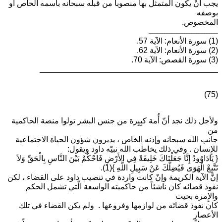
يجب أنْ يكون المتمثل بها منصوباً من قبله سبحانه باسمه الخاص أو
بوصفه
المخصوص.
ــــــــــــــــــــــــــــ
(1) سورة الأنعام: الآية 57.
(2) سورة الأنعام: الآية 62.
(3) سورة القصص: الآية 70.
________________________________________
(75)
ولأجل ذلك نجد أنّ أُمة كبِيِرة من جنس البشر تولوا منصة الحاكمية
من
جانب الله سبحانه وإذنه الخاص ، يديرون شؤون الحياة الاجتماعية
للإِنسان . وفي ذلك يخاطب الله نبيّه داود ويقول:
{ يَادَاوُودُ إِنَّا جَعَلْنَاكَ خَلِيفَةً فِي الأَرْضِ فَاحْكُمْ بَيْنَ النَّاسِ بِالْحَقِّ وَلاَ
تَتَّبِعْ الْهَوَى فَيُضِلَّكَ عَنْ سَبِيلِ اللَّهِ }(1).
إنَّ الآية الكريمة وإنْ كانت واردة في تنصيب داود على القضاء ، لكن
نفوذ قضائه كان ناشئاً من حاكميته الواسعة الّتي تشمل الحكم
والإِمرة بحيث
كان نفوذ قضائه من لوازمها وفروعها . ولم يكن القضاء في تلك
الأعصار