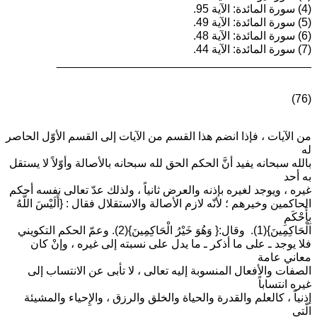
(4) سورة المائدة: الآية 95.
(5) سورة المائدة: الآية 49.
(6) سورة المائدة: الآية 48.
(7) سورة المائدة: الآية 44.
________________________________________
(76)
من الآيات ، فإذا انضم هذا القسم من الآيات إلى القسم الأوّل الحاصر
له
بالله سبحانه يفيد أنَّ الحكم الحق لله سبحانه بالأصالة وأوّلاً لا يستقل
به أحد
غيره ، ويوجد لغيره بإذنه والعرض ثانياً ، ولذلك عدّ تعالى نفسه أحكم
الحاكمين وخيرهم ؛ لأنّه لازم الأصالة والاستقلال فقال : {أَلَيْسَ اللَّهُ
بِأَحْكَمِ
الْحَاكِمِينَ}(1). وقال:{ وَهُوَ خَيْرُ الْحَاكِمِينَ}(2). وعمّ الحكم التكويني
فلا يوجد ـ على ما أذكر ـ ما يدل على نسبته إلى غيره ، وإنْ كان
معاني عامة
الصفات والأفعال المنسوبة إليه تعالى ، لا تأبى عن الانتساب إلى
غيره انتساباً
إذنياً ، كالعلم والقدرة والحياة والخلق والرزق ، والإِحياء والمشيئة
الّتي