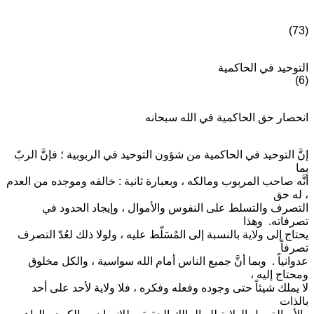
(73)
التوحيد في الحاكمية
(6)
انحصار حق الحاكمية في الله سبحانه
إنَّ التوحيد في الحاكمية من شؤون التوحيد في الربوبية ؛ فإنَّ الربّ
بما
أنَّه صاحب المربوب ومالكه ، وبعبارة ثانية : خالقه وموجده من العدم
، له حق
التصرف والتسلط على النفوس والأموال ، وإيجاد الحدود في
تصرفاته. وهذا
يحتاج إلى ولاية بالنسبة إلى المُسَلّط عليه ، ولولا ذلك لعُدّ التصرف
تصرفاً
عدوانياً . وبما أنَّ جميع الناس أمام الله سواسية ، والكل مخلوق
ومحتاج إليه ،
لا يملك شيئاً حتى وجوده وفعله وفكره ، فلا ولاية لأحد على أحد
بالذات