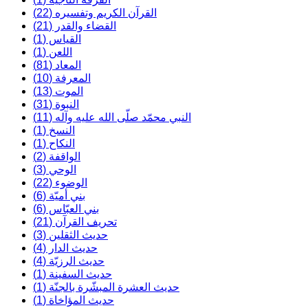
القرآن الكريم وتفسيره (22)
القضاء والقدر (21)
القياس (1)
اللعن (1)
المعاد (81)
المعرفة (10)
الموت (13)
النبوة (31)
النبي محمّد صلّى الله عليه وآله (11)
النسخ (1)
النكاح (1)
الواقفة (2)
الوحي (3)
الوضوء (22)
بني أميّة (6)
بني العبّاس (6)
تحريف القرآن (21)
حديث الثقلين (3)
حديث الدار (4)
حديث الرزيّة (4)
حديث السفينة (1)
حديث العشرة المبشّرة بالجنّة (1)
حديث المؤاخاة (1)