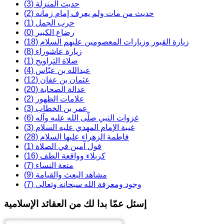
حديث المنزلة (3)
حديث من مات ولم يعرف إمام زمانه (2)
حرب الجمل (1)
رضاع الكبير (0)
زيارة القبور وزيارات المعصومين عليهم السلام (18)
زيارة عاشوراء (8)
صلاة التراويح (1)
عبدالله بن عبّاس (4)
عثمان بن عفان (12)
عدالة الصحابة (20)
علامات الظهور (2)
عمر بن الخطاب (3)
غزوات النبي صلّى الله عليه وآله (6)
غيبة الإمام المهدي عليه السلام (3)
فاطمة الزهراء عليها السلام (28)
قول آمين في الصلاة (1)
كربلاء وواقعة الطف (16)
متعة النساء (7)
مشاهد البعث والقيامة (9)
وجود ومعرفة الله سبحانه وتعالى (7)
إسئل عمّا بدا لك من العقائد الإسلامية