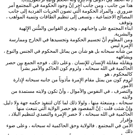
هذا من جانب ، ومن جانب آخر إنَّ وجود الحكومة في المجتمع أمر
ضروري . والمراد الحكومة الّتي تصون الحريات الفردية إلى جانب
المصالح الاجتماعية ، وتسعى إلى تنظيم الطاقات وتنمية المواهب ،
وتوقف
ابناء المجتمع على واجباتهم ، وتجري القوانين والسُّنن الإِلهية
والبشرية.
ومن المعلوم أنَّ تجسيم الحكومة وتجسيدها في الخارج وممارسة
الإِمرة ليس
من شأنه سبحانه بل هو شأن من يماثل المحكوم في الجنس والنوع ،
ويشافهه
ويقابله مقابلة الإِنسان للإِنسان . وعلى ذلك ، فوجه الجمع بين حصر
الحاكمية في الله سبحانه ، ولزوم كون الحاكم والأمير بشراً
كالمحكوم ، هو
لزوم كون من يمثل مقام الإِمرة مأذوناً من جانبه سبحانه لإِدارة
الأُمور
والتصرف ، في النفوس والأموال ، وأنْ تكون ولايته مستمدة من
ولايته
سبحانه ، ومنبعثة منها ، ولولا ذلك لما كان لتنفيذ حكمه جهة ولا دليل.
وإنْ شئت قلت : إنَّ المقصود هو حصر الولاية الّتي تنبعث منها
الحاكمية في الله سبحانه ، لا حصر الإِمرة والتصدي لتنظيم البلاد ،
وإقرار
الأمن في المجتمع . فالولاية وحق الحاكمية له سبحانه ، وعلى ضوء
ذلك