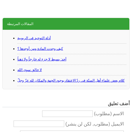
المقالات المرتبطة
أدلة التوحيد في الربوبية
كيف وجدت المادة ومن أوجدها ؟
أحد: بسيط لا جزء له خارجاً ولا ذهناً
لا خالق سوى الله
كلام بعض علماء أهل السنّة في ردّ الإعتقاد بوجود الجهة والمكان لله عزّ وجلّ
أضف تعليق
الاسم (مطلوب)
الايميل (مطلوب, لكن لن ينشر)