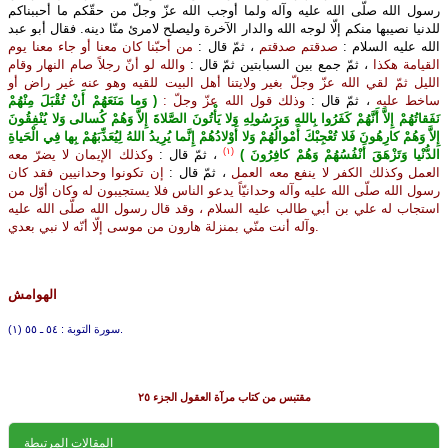
رسول الله صلّى الله عليه وآله ولما أوجب الله عزّ وجلّ من حقّكم ما أحببناكم
للدنيا نصيبها منكم إلّا لوجه الله والدار الآخرة وليصلح لامرئ منّا دينه. فقال أبو عبد
الله عليه السلام :
صدقتم صدقتم
، ثمّ قال :
من أحبّنا كان معنا أو جاء معنا يوم
القيامة هكذا
، ثمّ جمع بين السبابتين ثمّ قال :
والله لو أنّ رجلاً صام النهار وقام
الليل ثمّ لقي الله عزّ وجلّ بغير ولايتنا أهل البيت للقيه وهو عنه غير راض أو
ساخط عليه
، ثمّ قال :
وذلك قول الله عزّ وجلّ :
( وَما مَنَعَهُمْ أَنْ تُقْبَلَ مِنْهُمْ
نَفَقاتُهُمْ إِلاَّ أَنَّهُمْ كَفَرُوا بِاللهِ وَبِرَسُولِهِ وَلا يَأْتُونَ الصَّلاةَ إِلاَّ وَهُمْ كُسالى وَلا يُنْفِقُونَ
إِلاَّ وَهُمْ كارِهُونَ فَلا تُعْجِبْكَ أَمْوالُهُمْ وَلا أَوْلادُهُمْ إِنَّما يُرِيدُ اللهُ لِيُعَذِّبَهُمْ بِها فِي الْحَياةِ
(١)
الدُّنْيا وَتَزْهَقَ أَنْفُسُهُمْ وَهُمْ كافِرُونَ )
، ثمّ قال :
وكذلك الإيمان لا يضرّ معه
العمل وكذلك الكفر لا ينفع معه العمل
، ثمّ قال :
إن تكونوا وحدانيين فقد كان
رسول الله صلّى الله عليه وآله وحدانيّاً يدعو الناس فلا يستجيبون له وكان أوّل من
استجاب له علي بن أبي طالب عليه السلام ، وقد قال رسول الله صلّى الله عليه
وآله أنت منّي بمنزلة هارون من موسى إلّا أنّه لا نبي بعدي.
الهوامش
(١) سورة التوبة : ٥٤ ـ ٥٥.
مقتبس من كتاب مرآة العقول الجزء ٢٥
المقالات المرتبطة