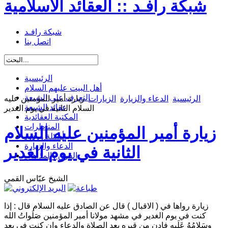
شبكة رافـد :: العقائد الاسلامية
شبكة رافـد
اتصل بنا
الرئيسية
أهل البيت عليهم السلام
التعرف على الشيعة
الرئيسية
الدعاء والزيارة
الزيارات
زيارة أمير المؤمنين عليه
عقائد الشيعة
السلام الثانية في يوم الغدير
المكتبة العقائدية
المناظرات
زيارة أمير المؤمنين عليه السلام
أسئلة وردود
الدعاء والزيارة
الثانية في يوم الغدير
الفرق والمذاهب
الشيخ عبّاس القمي
زيارة رواها في ( الاقبال ) قال عن الصادق عليه السلام قال :
إذا
كنت في يوم الغدير في مشهد مولانا أمير المؤمنين صَلَواتُ الله
وسَلامُهُ عَلَيهِ فادن من قبره بعد الصلاة والدعاء وإن كنت في بعد