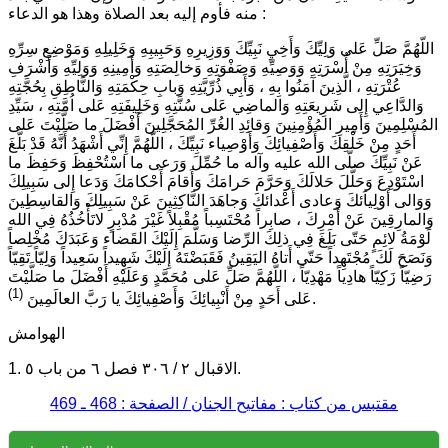
منه فأوم إليه بعد الصلاة وهذا هو الدعاء :
اللّهُمَّ صَلِّ عَلى وَلِيِّكَ وَأَخِيِ نَبِيِّكَ وَوَزِيرِهِ وَحَبِيبِهِ وَخَلِيلِهِ وَمَوْضِعِ سِرِّهِ
وَخِيَرَتِهِ مِنْ أُسْرَتِهِ وَوَصِيِّهِ وَصَفْوَتِهِ وَخالِصَتِهِ وَأَمِينِهِ وَوَلِيِّهِ وَأَشْرَفِ
عُتْرَتِهِ ، الَّذِينَ آمَنُوا بِهِ ، وَأَبِي ذُرِّيَّتِهِ وَبابِ حِكْمَتِهِ وَالنَّاطِقِ بِحُجَّتِهِ
وَالدَّاعِي إِلى شَرِيعَتِهِ وَالماضِي عَلى سُنَّتِهِ وَخَلِيفَتِهِ عَلى اُمَّتِهِ ، سَيِّدِ
المُسْلِمِينَ وَأَمِيرِ المُؤْمِنِينَ وَقائِدِ الغُرِّ المُحَجَّلِينَ أَفْضَلَ ما صَلَّيْتَ عَلى
أَحَدٍ مِنْ خَلْقِكَ وَأَصْفِيائِكَ وَأَوْصِياء نَبِيِّكَ ، اللّهُمَّ إِنِّي أَشْهَدُ أَنَّهُ قَدْ بَلَّغَ
عَنْ نَبِيِّكَ صلّى الله عليه وآله ما حُمِّلَ وَرَعى ما اسْتُحْفِظَ وَحَفِظَ ما
اسْتَوْدِعَ وَحَلَّلَ حَلالَكَ وَحَرَّمَ حَرامَكَ وَأَقامَ أَحْكامَكَ وَدَعا إِلى سَبِيلِكَ
وَوَالى أَوْلِياَئكَ وَعادى أَعْدائكَ وَجاهَدَ النَّاكِثِينَ عَنْ سَبِيلِكَ وَالقاسِطِينَ
وَالمارِقِينَ عَنْ أَمْرِكَ ، صابِراً مُحْتَسِباً مُقْبِلاً غَيْرَ مُدْبِرٍ لاتَأْخُذُهُ فِي الله
لَوْمَةُ لائِمٍ حَتّى بَلَغَ فِي ذلِكَ الرِّضا وَسَلَّمَ إِلَيْكَ القَضاء وَعَبَدَكَ مُخْلِصاً
وَنَصَحَ لَكَ مُجْتَهِداً حَتّى أَتاهُ اليَقِينُ فَقَبَضْتَهُ إِلَيْكَ شَهِيداً سَعِيداً وَلِيّاً تَقِيّاً
رَضِيّاً زَكِيّاً هادِياً مَهْدِيّاً ، اللّهُمَّ صَلِّ عَلى مُحَمَّدٍ وَعَلَيْهِ أَفْضَلَ ما صَلَّيْتَ
(1)
.
عَلى أَحَدٍ مِنْ أَنْبِيائِكَ وَأَصْفِيائِكَ يا رَبَّ العالَمِينَ
الهوامش
1. الاقبال ٢ / ٣٠٦ فصل ٦ من باب ٥.
مقتبس من كتاب : مفاتيح الجنان / الصفحة : 468 ـ 469