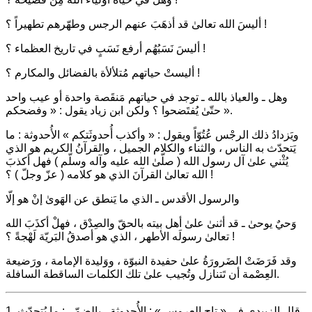
أليسَ الله تعالىٰ قد أذهَبَ عنهم الرجس وطهّرهم تطهيراً ؟ !
أليسَ نَسَبُهُم أرفع نَسَبٍ في تاريخ العظماء ؟ !
أليستْ حياتهم مُتلألأة بالفضائل والمكارم ؟ !
وهل ـ والعياذ بالله ـ توجد في حياتهم مَنقَصة واحدة أو عيب واحد
حتّىٰ يُفتَضحوا ؟ ولكن ابن زياد يقول : « وفضحكم ».
ويَزدادُ ذلك الرجْس عُتُوّاً ويقول : « وأكذب أُحدوثَتكم » الأُحدوثة : ما
يَتحدّث به الناس ، والثناء والكلام الجميل ، والقرآنُ الكريم هو الذي
يُثْني علىٰ آل رسول الله ( صلّىٰ الله عليه وآله وسلّم ) فهل أكذبَ
الله تعالىٰ القرآنَ الذي هو كلامه ( عزّ وجلّ ) ؟ !
والرسول الأقدس ـ الذي ما يَنطق عن الهَوىٰ إنْ هو إلّا
وَحيٌ يوحىٰ ـ قد أثنىٰ علىٰ أهل بيته بالحقّ والصِدْق ، فهلْ أكذَبَ الله
تعالىٰ رسولَه الأطهر ، الذي هو أصدقُ البَريّة لَهْجةً ؟ !
وقد فَرَضَتْ الضَرورَةُ علىٰ حفيدة النبوّة ، ووَليدة الإمامة ، ورَضيعة
العِصْمة أن تَتنازل وتُجيب علىٰ تلك الكلمات الساقطة السافلة.
1. قال الزبيدي في « تاج العروس » : الأُحدوثة ـ بالضمّ ـ : ما يُتحدّث