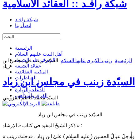
شبكة رافـد :: العقائد الاسلامية
شبكة رافـد
اتصل بنا
الرئيسية
أهل البيت عليهم السلام
التعرف على الشيعة
الرئيسية
زينب الكبرى عليها السلام
السيّدة زينب في مجلس ابن
عقائد الشيعة
زياد
المكتبة العقائدية
المناظرات
السيّدة زينب في مجلس ابن زياد
أسئلة وردود
الدعاء والزيارة
الفرق والمذاهب
السيّد محمّد كاظم القزويني
السيّدة زينب في مجلس ابن زياد
ذكرَ الشيخُ المفيد في كتاب « الإرشاد » :
« وأُدخِلَ عيالُ الحسين ( عليه السلام ) علىٰ ابن زياد ، فدخلتْ زينب