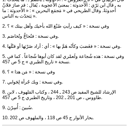
به . قال ابن بَرّي : الأُحدوثة : بمعنىٰ الأُعجوبة ، يُقال : قد صارَ فلانٌ
أُحدوثةً. وقال الطريحي في « مَجمَع البحرين » : « الأُحدوثة : ما
يَتحدّث به الناس ».
2. وفي نسخة : « كيف رأيتِ صُنْعَ الله بأخيك وأهل بيتك » ؟
3. وفي نسخة : فتُحاجُّ وتُخاصَم.
4. وفي نسخة : « فغَضبَ وكأنّه هَمَّ بها » : أي : أراد ضَرْبَها أو قتْلَها.
5. وفي نسخة : هذه شُجاعة ولَعمْري لقد كان أبوها شُجاعاً . كما في
نسخة « تاريخ الطبري » ج 5 ص 457.
6. وفي نسخة : « مَن هذا » ؟
7. وفي نسخة : وبك جُرأة لِجَوابي.
8. الإرشاد للشيخ المفيد ص 243 ـ 244 ، وكتاب المَلهوف ، لابن
طاووس ، ص 201 ـ 202 ، وتاريخ الطبري ج 5 ص 457.
9. سُبينَ : أُسِرْنَ.
10. بحار الأنوار ج 45 ص 118 ، والملهوف ص 202.