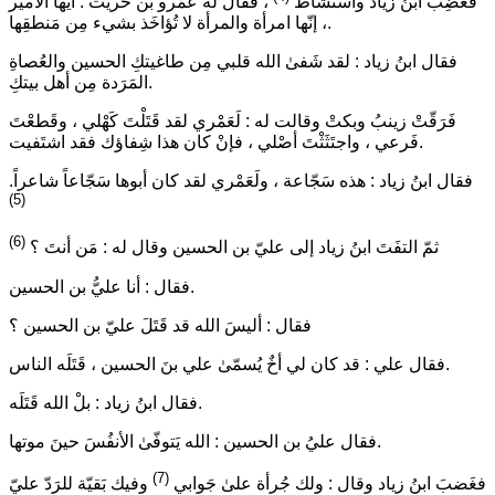
فغَضِبَ ابنُ زياد واستَشاط
، فقال له عمْرو بن حُريث : أيّها الأمير
، إنّها امرأة والمرأة لا تُؤاخَذ بشيء مِن مَنطقِها.
فقال ابنُ زياد : لقد شَفىٰ الله قلبي مِن طاغيتكِ الحسين والعُصاةِ
المَرَدة مِن أهل بيتكِ.
فَرَقّتْ زينبُ وبكتْ وقالت له : لَعَمْري لقد قَتَلْتَ كَهْلي ، وقَطعْتَ
فَرعي ، واجتَثَثْتَ أصْلي ، فإنْ كان هذا شِفاؤك فقد اشتَفيت.
فقال ابنُ زياد : هذه سَجّاعة ، ولَعَمْري لقد كان أبوها سَجّاعاً شاعراً.
(5)
(6)
ثمّ التفَتَ ابنُ زياد إلى عليّ بن الحسين وقال له : مَن أنتَ ؟
فقال : أنا عليُّ بن الحسين.
فقال : أليسَ الله قد قَتَلَ عليّ بن الحسين ؟
فقال علي : قد كان لي أخٌ يُسمّىٰ علي بنَ الحسين ، قَتَلَه الناس.
فقال ابنُ زياد : بلْ الله قَتَلَه.
فقال عليُ بن الحسين : الله يَتوفّىٰ الأنفُسَ حينَ موتها.
(7)
فغَضبَ ابنُ زياد وقال : ولك جُرأة علىٰ جَوابي
وفيك بَقيّة للرَدّ عليّ