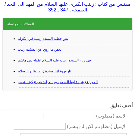
مقتبس من كتاب : زينب الكبرى عليها السلام من المهد الى اللحد /
الصفحة : 347 ـ 352
المقالات المرتبطة
نص خطبة السيدة زينب في الكوفة
بعض ما روي عن السيّدة زينب
في رثاء السيدة زينب عليه السلام عقيلة بني هاشم
تاريخ وفاة السيّدة زينب عليها السلام
الحوراء زينب عليها السلام دور العبادة في تزكية النفس
أضف تعليق
الاسم (مطلوب)
الايميل (مطلوب, لكن لن ينشر)