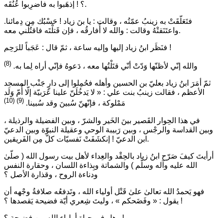
؟ ! إذهَبوا به فاضرِبوا عُنُقَه.
فتَعَلّقَتْ به زينبُ عمّتُه ، وقالت : يا بنَ زياد ! حَسْبُك مِن دِمائنا.
واعتَنَقتْهُ وقالت : والله لا أُفارقُه ، فإن قَتلْتَه فاقتُلْني معه.
فنَظَر ابنُ زياد إليها وإليه ساعة ، ثمّ قال : عَجَباً للرَحِم !
(8)
والله إنّي لأظنّها وَدّتْ أنّي قتَلْتُها معه ، دَعوهُ فإنّي أراه لِما به.
ثمّ أمَرَ ابنُ زياد بعليّ بن الحسين وأهله فحُمِلوا إلى دارٍ جَنْب المسجد
الأعظم ، فقالت زينبُ بنت علي : « لا يَدخُلَنّ علينا عَرَبيّة إلّا أُمّ وَلَد
(10)
(9)
مَمْلوكة ، فإنّهنّ سُبينَ وقد سُبينا.
في هذا الحِوار القَصير بينَ الخَير والشرّ ، وبين الفضيلة والرذيلة ،
وبين القداسة والرجْس ، وبين رَبيبة الوحي وعقيلة النبوّة وبين الدعيّ
ابن الدعيّ ! إنكشَفَتْ نَفسيّات كلّ مِن الفَريقين.
أرأيتَ كيفَ صَرّح ابنُ زياد بالحِقْد والعِداء لأهل بيت رسول الله ( صلّىٰ
الله عليه وآله وسلّم ) والشماتة وبِذاءة اللسان ، وحقارة النفس
ودناءة الروح ، وقذارة الأصل ؟
فهو يَحمدُ الله تعالىٰ علىٰ قَتْل أولياء الله ، وتَدفعُه صلافةُ وجْهه أن
يقول : « وفَضَحكم » ، وليتَ شِعري أيّة فضيحة يَقصدها ؟ !
وهل في حياة أولياء الله مِن فضيحة ؟ !